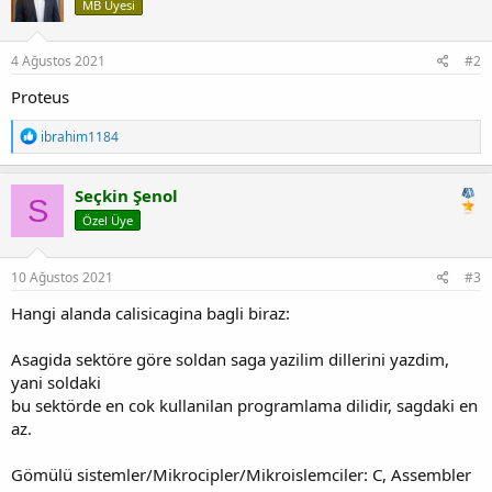
MB Üyesi
4 Ağustos 2021
#2
Proteus
T
ibrahim1184
e
p
k
Seçkin Şenol
S
i
Özel Üye
l
e
r
:
10 Ağustos 2021
#3
Hangi alanda calisicagina bagli biraz:
Asagida sektöre göre soldan saga yazilim dillerini yazdim,
yani soldaki
bu sektörde en cok kullanilan programlama dilidir, sagdaki en
az.
Gömülü sistemler/Mikrocipler/Mikroislemciler: C, Assembler