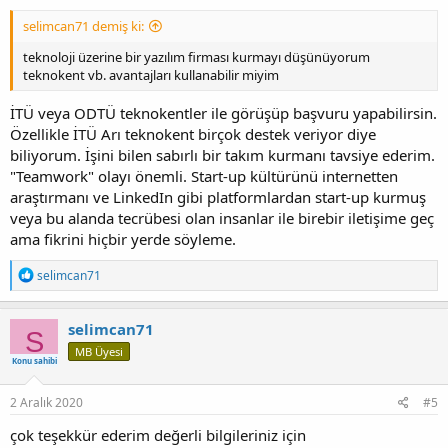
selimcan71 demiş ki:
teknoloji üzerine bir yazılım firması kurmayı düşünüyorum
teknokent vb. avantajları kullanabilir miyim
İTÜ veya ODTÜ teknokentler ile görüşüp başvuru yapabilirsin.
Özellikle İTÜ Arı teknokent birçok destek veriyor diye
biliyorum. İşini bilen sabırlı bir takım kurmanı tavsiye ederim.
"Teamwork" olayı önemli. Start-up kültürünü internetten
araştırmanı ve LinkedIn gibi platformlardan start-up kurmuş
veya bu alanda tecrübesi olan insanlar ile birebir iletişime geç
ama fikrini hiçbir yerde söyleme.
T
selimcan71
e
p
k
selimcan71
S
i
MB Üyesi
l
Konu sahibi
e
r
:
2 Aralık 2020
#5
çok teşekkür ederim değerli bilgileriniz için