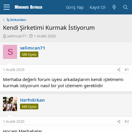
Giriş Yap
Kayıt Ol
İş İmkanları
Kendi Şirketimi Kurmak İstiyorum
K
B
selimcan71
1 Aralık 2020
o
a
n
ş
selimcan71
S
u
l
MB Üyesi
y
a
u
n
b
g
1 Aralık 2020
#1
a
ı
ş
ç
Merhaba değerli forum üyesi arkadaşlarım kendi işletmemi
l
T
kurmak istiyorum nasıl bir yol izlemem gereklidir
a
a
t
r
a
i
HzrfnErkan
n
h
MB Üyesi
i
1 Aralık 2020
#2
Hocam Merhabalar