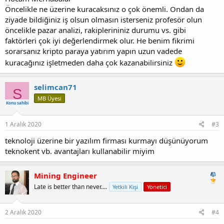
Öncelikle ne üzerine kuracaksınız o çok önemli. Ondan da
ziyade bildiğiniz iş olsun olmasın isterseniz profesör olun
öncelikle pazar analizi, rakiplerininiz durumu vs. gibi
faktörleri çok iyi değerlendirmek olur. He benim fikrimi
sorarsanız kripto paraya yatırım yapın uzun vadede
kuracağınız işletmeden daha çok kazanabilirsiniz
selimcan71
S
MB Üyesi
Konu sahibi
1 Aralık 2020
#3
teknoloji üzerine bir yazılım firması kurmayı düşünüyorum
teknokent vb. avantajları kullanabilir miyim
Mining Engineer
Late is better than never....
Yetkili Kişi
Yönetici
2 Aralık 2020
#4