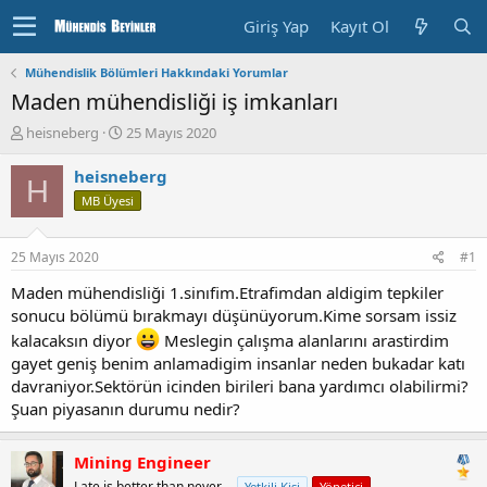
Giriş Yap
Kayıt Ol
Mühendislik Bölümleri Hakkındaki Yorumlar
Maden mühendisliği iş imkanları
K
B
heisneberg
25 Mayıs 2020
o
a
n
ş
heisneberg
H
u
l
MB Üyesi
y
a
u
n
b
g
25 Mayıs 2020
#1
a
ı
ş
ç
Maden mühendisliği 1.sinıfim.Etrafimdan aldigim tepkiler
l
T
sonucu bölümü bırakmayı düşünüyorum.Kime sorsam issiz
a
a
kalacaksın diyor
Meslegin çalışma alanlarını arastirdim
t
r
gayet geniş benim anlamadigim insanlar neden bukadar katı
a
i
davraniyor.Sektörün icinden birileri bana yardımcı olabilirmi?
n
h
i
Şuan piyasanın durumu nedir?
Mining Engineer
Late is better than never....
Yetkili Kişi
Yönetici