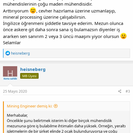
mühendislerinin çoğu maden mühendisidir.
Arttırıyorum
, cevher hazırlama üzerine uzmanlaşıp,
mineral processing üzerine çalışabilirsin.
İngilizce öğrenmeni şiddetle tavsiye ederim. Mezun olunca
önce askere git daha sonra sana iş bulamazsın diyenler iş
ararken sen sanırım 2 veya 3 üncü maaşını yiyor olursun
Selamlar
T
heisneberg
e
p
k
heisneberg
H
i
MB Üyesi
l
Konu sahibi
e
r
:
25 Mayıs 2020
#3
Mining Engineer demiş ki:
Merhabalar,
Öncelikle şunu belirtmek isterim ki diğer birçok mühendislik
mezununa göre iş bulabilme ihtimalin daha yüksek. Örneğin, yeraltı
işletmelerin de bir şirket elinde 2 ocak bulunduruyorsa ve çoğu