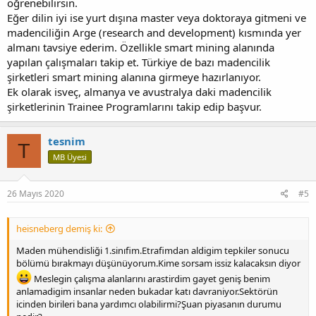
öğrenebilirsin.
Eğer dilin iyi ise yurt dışına master veya doktoraya gitmeni ve
madenciliğin Arge (research and development) kısmında yer
almanı tavsiye ederim. Özellikle smart mining alanında
yapılan çalışmaları takip et. Türkiye de bazı madencilik
şirketleri smart mining alanına girmeye hazırlanıyor.
Ek olarak isveç, almanya ve avustralya daki madencilik
şirketlerinin Trainee Programlarını takip edip başvur.
tesnim
T
MB Üyesi
26 Mayıs 2020
#5
heisneberg demiş ki:
Maden mühendisliği 1.sinıfim.Etrafimdan aldigim tepkiler sonucu
bölümü bırakmayı düşünüyorum.Kime sorsam issiz kalacaksın diyor
Meslegin çalışma alanlarını arastirdim gayet geniş benim
anlamadigim insanlar neden bukadar katı davraniyor.Sektörün
icinden birileri bana yardımcı olabilirmi?Şuan piyasanın durumu