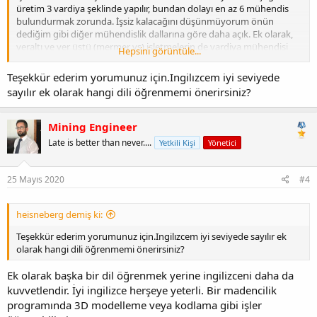
üretim 3 vardiya şeklinde yapılır, bundan dolayı en az 6 mühendis
bulundurmak zorunda. İşsiz kalacağını düşünmüyorum önün
dediğim gibi diğer mühendislik dallarına göre daha açık. Ek olarak,
yeraltı ve yer üstü (mermer vs) işletmelerin de vardiya mühendisi
Hepsini görüntüle...
veya daimi nezaretçi olarak çalışabileceğin gibi aynı zamanda
maden makineleri ve madencilik ürünleri satışı yapılan şirketler de
Teşekkür ederim yorumunuz için.Ingilızcem iyi seviyede
satış mühendisi olarak yer alabilirsin.
sayılır ek olarak hangi dili öğrenmemi önerirsiniz?
Buna ek olarak, maden mühendisliğinin ana olayı alt yapıdır.
Örneğin, aldığın dersler ; kaya mekaniği, tünelcilik, tahkimat,
mekanik kazı ve patlatma bu dersler ile alt yapı, baraj, metro ve kara
Mining Engineer
yolu tünelleri gibi inşaat sektöründe de yerini alabilirsin.
Late is better than never....
Yetkili Kişi
Yönetici
Türkiye nin önde gelen alt yapı ve metro inşaatı mühendislerinin
çoğu maden mühendisidir.
Arttırıyorum
, cevher hazırlama üzerine uzmanlaşıp, mineral
25 Mayıs 2020
#4
processing üzerine çalışabilirsin.
İngilizce öğrenmeni şiddetle tavsiye ederim. Mezun olunca önce
heisneberg demiş ki:
askere git daha sonra sana iş bulamazsın diyenler iş ararken sen
sanırım 2 veya 3 üncü maaşını yiyor olursun
Teşekkür ederim yorumunuz için.Ingilızcem iyi seviyede sayılır ek
Selamlar
olarak hangi dili öğrenmemi önerirsiniz?
Ek olarak başka bir dil öğrenmek yerine ingilizceni daha da
kuvvetlendir. İyi ingilizce herşeye yeterli. Bir madencilik
programında 3D modelleme veya kodlama gibi işler