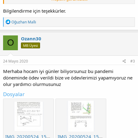
Mekanizma Tekniği
Makine Dinamiği
Bilgilendirme için teşekkürler.
Robot ve Kinematiği
Mekatronik Sistemler
T
Oğuzhan Mallı
Bilgisayar Programlama ( Fortran ; C++ ; C# )
e
p
k
Ozann30
O
i
MB Üyesi
l
e
r
:
24 Mayıs 2020
#3
Merhaba hocam iyi günler biliyorsunuz bu pandemi
döneminde ödev verildi bize ve ödevlerimizi yapamıyoruz ne
olur yardımcı olurmusunuz
Dosyalar
IMG_20200524_155249.jpg
IMG_20200524_155304.jpg