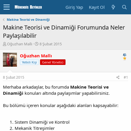
Giriş Yap
Kayıt Ol
Makina Teorisi ve Dinamiği
Makine Teorisi ve Dinamiği Forumunda Neler
Paylaşılabilir
K
B
Oğuzhan Mallı
8 Şubat 2015
o
a
n
ş
Oğuzhan Mallı
u
l
Yetkili Kişi
Genel Yönetici
y
a
u
n
b
g
8 Şubat 2015
#1
a
ı
ş
ç
Merhaba arkadaşlar, bu forumda
Makine Teorisi ve
l
T
Dinamiği
konuları altında paylaşımlar yapabilirsiniz.
a
a
t
r
Bu bölümü içeren konular aşağıdaki alanları kapsayabilir:
a
i
n
h
i
Sistem Dinamiği ve Kontrol
Mekanik Titreşimler