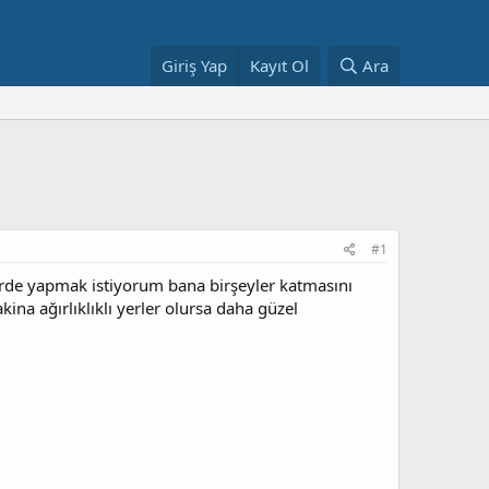
Giriş Yap
Kayıt Ol
Ara
#1
yerde yapmak istiyorum bana birşeyler katmasını
na ağırlıklıklı yerler olursa daha güzel