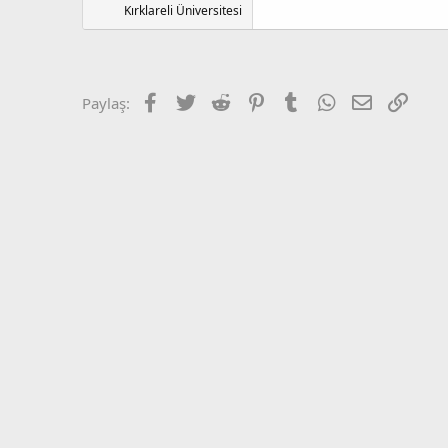
Kırklareli Üniversitesi
Facebook
Twitter
Reddit
Pinterest
Tumblr
WhatsApp
E-posta
Bağla
Paylaş: