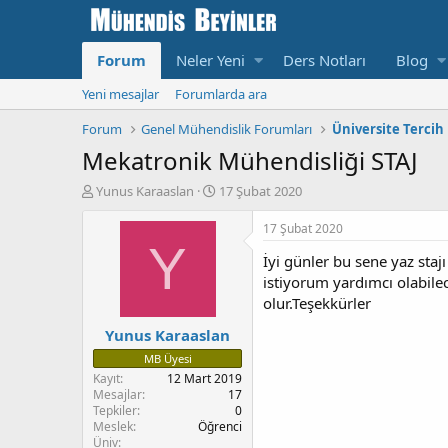
Forum
Neler Yeni
Ders Notları
Blog
Yeni mesajlar
Forumlarda ara
Forum
Genel Mühendislik Forumları
Üniversite Tercih
Mekatronik Mühendisliği STAJ
K
B
Yunus Karaaslan
17 Şubat 2020
o
a
n
ş
17 Şubat 2020
u
l
Y
İyi günler bu sene yaz sta
y
a
u
n
istiyorum yardımcı olabile
b
g
olur.Teşekkürler
a
ı
Yunus Karaaslan
ş
ç
l
T
MB Üyesi
a
a
Kayıt
12 Mart 2019
t
r
Mesajlar
17
a
i
Tepkiler
0
n
h
Meslek
Öğrenci
i
Üniv