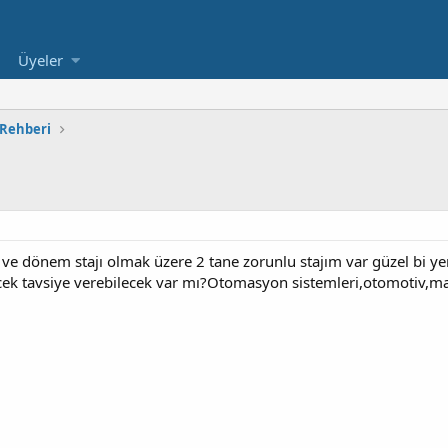
Üyeler
 Rehberi
jı ve dönem stajı olmak üzere 2 tane zorunlu stajım var güzel bi 
cek tavsiye verebilecek var mı?Otomasyon sistemleri,otomotiv,maki