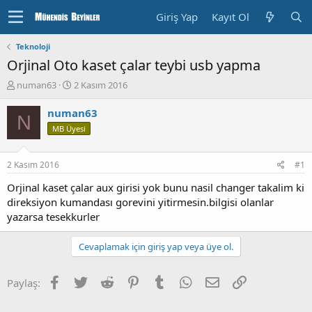
Giriş Yap
Kayıt Ol
Teknoloji
Orjinal Oto kaset çalar teybi usb yapma
K
B
numan63
2 Kasım 2016
o
a
n
ş
numan63
N
u
l
MB Üyesi
y
a
u
n
b
g
2 Kasım 2016
#1
a
ı
ş
ç
Orjinal kaset çalar aux girisi yok bunu nasil changer takalim ki
l
T
direksiyon kumandası gorevini yitirmesin.bilgisi olanlar
a
a
yazarsa tesekkurler
t
r
a
i
Cevaplamak için giriş yap veya üye ol.
n
h
i
Facebook
Twitter
Reddit
Pinterest
Tumblr
WhatsApp
E-posta
Bağlantı
Paylaş: