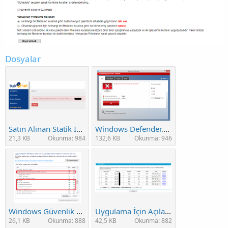
Dosyalar
Satın Alınan Statik IP.PNG
Windows Defender.PNG
21,3 KB
Okunma: 984
132,6 KB
Okunma: 946
Windows Güvenlik Duvarı.PNG
Uygulama İçin Açılan Portlar.png
26,1 KB
Okunma: 888
42,5 KB
Okunma: 882