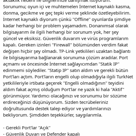
Sorunumu; oyun içi ve muhtemelen İnternet kaynaklı kasma,
donma, gecikme ve geç tepki verme şeklinde özetleyebilirim.
İnternet kaynaklı diyorum çünkü ''Offline'' oyunlarda şimdiye
kadar herhangi bir problem yaşamadım. Donanımsal olarak
bilgisayarım ile ilgili herhangi bir sorunum yok, her şey
güncel ve eksiksiz. Güvenlik duvarım ve virüs programlarım
kapalı. Gereken izinleri ''Firewall'' bölümünden verdim fakat
değişen hiçbir şey olmadı. TP-Link yetkilileri uzaktan bağlantı
ile bilgisayarıma bağlanarak sorunuma çözüm aradılar. Port
açmamı ve öncesinde İnternet sağlayıcımdan ''Statik IP''
edinmemi söylediler. ''Statip IP'' satın aldım ve gerekli bütün
Port'ları açtım. Port'ların engelli olup olmadığıyla ilgili TurkNet
yetkilileriyle irtibata geçerek ''Engelli olmadığının'' teyidini
aldım fakat açmış olduğum Port'lar ne yazık ki hala ''Aktif''
görünmüyor. Yardımcı olacağınızı ve sorunumu bir sözüme
erdireceğinizi düşünüyorum. Sizden tecrübeleriniz
doğrultusunda destek talep ediyor ve yardımlarınızı
bekliyorum. Şimdiden teşekkürler, saygılarımla.
- Gerekli Port'lar ''Açık''
- Güvenlik Duvarı ve Defender kapalı