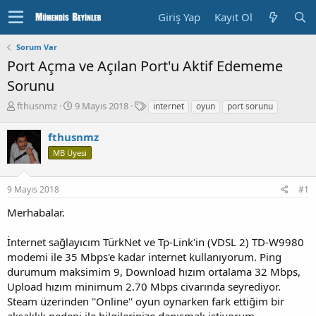
Giriş Yap
Kayıt Ol
Sorum Var
Port Açma ve Açılan Port'u Aktif Edememe
Sorunu
K
B
E
fthusnmz
9 Mayıs 2018
internet
oyun
port sorunu
o
a
t
n
ş
i
fthusnmz
u
l
k
MB Üyesi
y
a
e
u
n
t
b
g
l
9 Mayıs 2018
#1
a
ı
e
ş
ç
r
Merhabalar.
l
T
a
a
İnternet sağlayıcım TürkNet ve Tp-Link'in (VDSL 2) TD-W9980
t
r
modemi ile 35 Mbps'e kadar internet kullanıyorum. Ping
a
i
n
h
durumum maksimim 9, Download hızım ortalama 32 Mbps,
i
Upload hızım minimum 2.70 Mbps civarında seyrediyor.
Steam üzerinden ''Online'' oyun oynarken fark ettiğim bir
aksaklık nedeni ile bilgilerinize danışmak istiyorum.