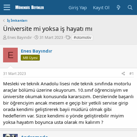
Giriş Yap
Kayıt Ol
İş İmkanları
Üniversite mi yoksa iş hayatı mı
K
B
E
Enes Bayındır
31 Mart 2023
#otomotiv
o
a
t
n
ş
i
Enes Bayındır
E
u
l
k
MB Üyesi
y
a
e
u
n
t
b
g
l
31 Mart 2023
#1
a
ı
e
ş
ç
r
Mesleki ve teknik Anadolu lisesi nde teknik sınıfında motorlu
l
T
araçlar bölümü üzerine okuyorum. 10.sınıf öğrencisiyim ve
a
a
üniversite okumak konusunda kararsızım. Derslerinde başarılı
t
r
bir öğrenciyim ancak mesem e geçip bir yetkili servise girip
a
i
n
h
orada kendimi geliştirerek bayii müdürü olmak gibi
i
hedeflerim var. Sizce kendimi o yönde geliştirebilir miyim
yoksa hayatım boyunca usta olarak mı kalırım ?
Andromeda