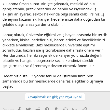
kullanma fırsatı sunar. Bir işte çalışarak, mesleki ağınızı
genişletebilir, pratik beceriler edinebilir ve işyerindeki iş
akışını anlayarak, sektör hakkında bilgi sahibi olabilirsiniz. İş
deneyimi kazanmak, kariyer hedeflerinize daha doğrudan bir
şekilde ulaşmanıza yardımcı olabilir.
Sonuç olarak, üniversite eğitimi ve iş hayatı arasında bir tercih
yaparken, kişisel hedeflerinizi, becerilerinizi ve önceliklerinizi
dikkate almalısınız. Bazı mesleklerde üniversite eğitimi
zorunludur, bazıları ise iş tecrübesine daha fazla önem verir.
Her durumda, her iki seçenek de kariyer yolunuzda değerli
olabilir ve hangisini seçerseniz seçin, kendinizi sürekli
geliştirmeniz ve öğrenmeye devam etmeniz önemlidir.
Hedefiniz güzel. O yönde tabi ki geliştirebilirsiniz. Son
zamanlarda bu tür mesleklerde daha fazla açıklar oluşmaya
başladı.
Cevaplamak için giriş yap veya üye ol.
Facebook
Twitter
Reddit
Pinterest
Tumblr
WhatsApp
E-posta
Bağlantı
Paylaş: