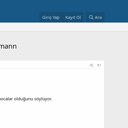
Giriş Yap
Kayıt Ol
Ara
ffmann
#1
 hocalar olduğunu söylüyor.