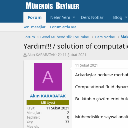
Forum
Neler Yeni
Ders Notları
Blog
Yeni mesajlar
Forumlarda ara
Forum
Genel Mühendislik Forumları
Ders Notları
Mak
Yardım!!! / solution of computa
K
B
Akın KARABATAK
11 Şubat 2021
o
a
n
ş
11 Şubat 2021
u
l
A
Arkadaşlar herkese merha
y
a
u
n
b
g
Computational fluid dynam
a
ı
Akın KARABATAK
ş
ç
Bu kitabın çözümlerini bula
l
T
MB Üyesi
a
a
Kayıt
11 Şubat 2021
t
r
Mesajlar
2
a
i
Mühendislikte sayısal analiz
Tepkiler
0
n
h
Yaş
33
i
Meslek