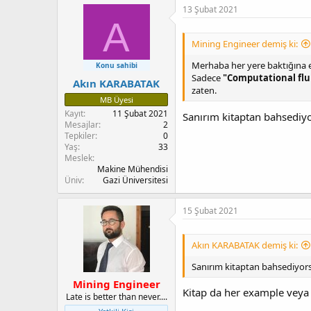
k
13 Şubat 2021
i
A
l
e
Mining Engineer demiş ki:
r
:
Merhaba her yere baktığına 
Konu sahibi
Sadece
"Computational fl
Akın KARABATAK
zaten.
MB Üyesi
Kayıt
11 Şubat 2021
Sanırım kitaptan bahsediyo
Mesajlar
2
Tepkiler
0
Yaş
33
Meslek
Makine Mühendisi
Üniv
Gazi Üniversitesi
15 Şubat 2021
Akın KARABATAK demiş ki:
Sanırım kitaptan bahsediyorsu
Mining Engineer
Kitap da her example veya 
Late is better than never....