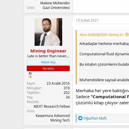
Makine Mühendisi
Üniv
Gazi Üniversitesi
13 Şubat 2021
Akın KARABATAK demiş ki:
Arkadaşlar herkese merhaba
Mining Engineer
Computational fluid dynamic
Late is better than never....
Yetkili Kişi
Bu kitabın çözümlerini bulabi
Yönetici
Mühendislikte sayısal analizle
Kayıt
23 Aralık 2016
Mesajlar
319
Merhaba her yere baktığın
Tepkiler
202
Sadece
"Computational f
Yaş
34
Meslek
çözümlü kitap çıkıyor zate
MEXT Research Fellow
Üniv
Kawamura Advanced
T
Oğuzhan Mallı
Mining Tech
e
p