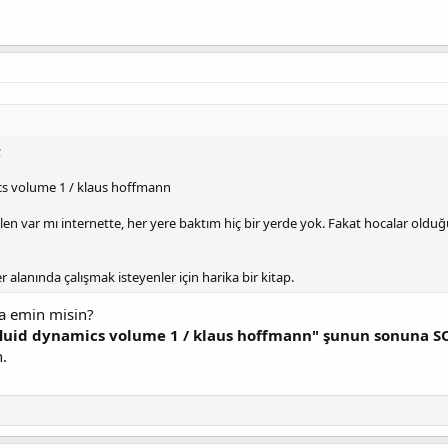
;
s volume 1 / klaus hoffmann
len var mı internette, her yere baktım hiç bir yerde yok. Fakat hocalar oldu
r alanında çalışmak isteyenler için harika bir kitap.
a emin misin?
luid dynamics volume 1 / klaus hoffmann" şunun sonuna 
n.