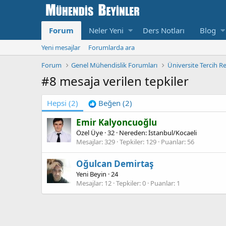
Forum
Neler Yeni
Ders Notları
Blog
Yeni mesajlar
Forumlarda ara
Forum
Genel Mühendislik Forumları
Üniversite Tercih R
#8 mesaja verilen tepkiler
Hepsi
(2)
Beğen
(2)
Emir Kalyoncuoğlu
Özel Üye
·
32
·
Nereden:
İstanbul/Kocaeli
Mesajlar
329
Tepkiler
129
Puanlar
56
Oğulcan Demirtaş
Yeni Beyin
·
24
Mesajlar
12
Tepkiler
0
Puanlar
1