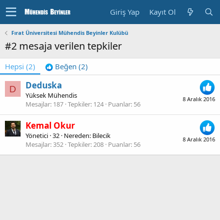
Giriş Yap
Kayıt Ol
Fırat Üniversitesi Mühendis Beyinler Kulübü
#2 mesaja verilen tepkiler
Hepsi
(2)
Beğen
(2)
Deduska
D
Yüksek Mühendis
8 Aralık 2016
Mesajlar
187
Tepkiler
124
Puanlar
56
Kemal Okur
Yönetici
·
32
·
Nereden:
Bilecik
8 Aralık 2016
Mesajlar
352
Tepkiler
208
Puanlar
56