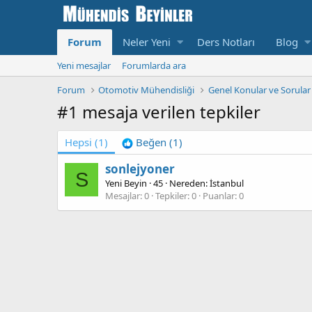
Forum
Neler Yeni
Ders Notları
Blog
Yeni mesajlar
Forumlarda ara
Forum
Otomotiv Mühendisliği
Genel Konular ve Sorular
#1 mesaja verilen tepkiler
Hepsi
(1)
Beğen
(1)
sonlejyoner
S
Yeni Beyin
·
45
·
Nereden:
İstanbul
Mesajlar
0
Tepkiler
0
Puanlar
0