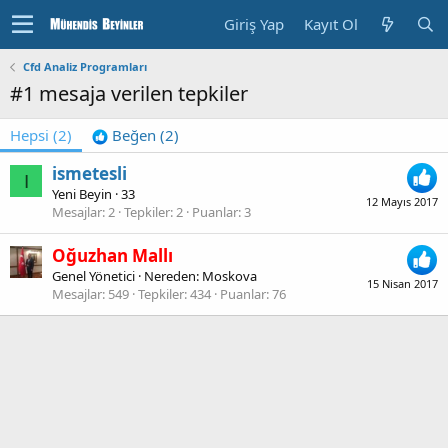
Giriş Yap
Kayıt Ol
Cfd Analiz Programları
#1 mesaja verilen tepkiler
Hepsi
(2)
Beğen
(2)
ismetesli
I
Yeni Beyin
·
33
12 Mayıs 2017
Mesajlar
2
Tepkiler
2
Puanlar
3
Oğuzhan Mallı
Genel Yönetici
·
Nereden:
Moskova
15 Nisan 2017
Mesajlar
549
Tepkiler
434
Puanlar
76