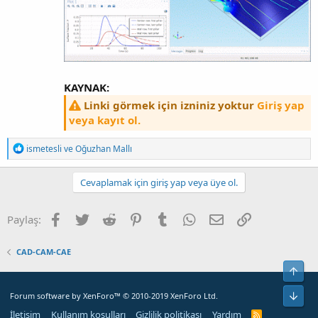
KAYNAK:
Linki görmek için izniniz yoktur
Giriş yap
veya kayıt ol.
T
ismetesli
ve
Oğuzhan Mallı
e
p
k
Cevaplamak için giriş yap veya üye ol.
i
l
e
Facebook
Twitter
Reddit
Pinterest
Tumblr
WhatsApp
E-posta
Bağlantı
Paylaş:
r
:
CAD-CAM-CAE
Yuka
Alt
Forum software by XenForo™
© 2010-2019 XenForo Ltd.
İletişim
Kullanım koşulları
Gizlilik politikası
Yardım
R