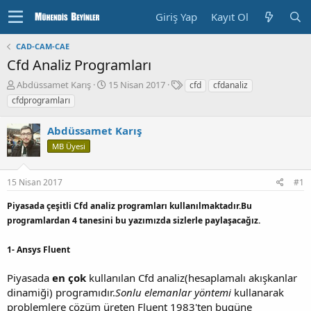
Giriş Yap
Kayıt Ol
CAD-CAM-CAE
Cfd Analiz Programları
K
B
E
Abdüssamet Karış
15 Nisan 2017
cfd
cfdanaliz
o
a
t
cfdprogramları
n
ş
i
u
l
k
Abdüssamet Karış
y
a
e
u
n
t
MB Üyesi
b
g
l
a
ı
e
15 Nisan 2017
#1
ş
ç
r
l
T
Piyasada çeşitli Cfd analiz programları kullanılmaktadır.Bu
a
a
programlardan 4 tanesini bu yazımızda sizlerle paylaşacağız.
t
r
a
i
n
h
1- Ansys Fluent
i
Piyasada
en çok
kullanılan Cfd analiz(hesaplamalı akışkanlar
dinamiği) programıdır.
Sonlu elemanlar yöntemi
kullanarak
problemlere çözüm üreten Fluent 1983'ten bugüne