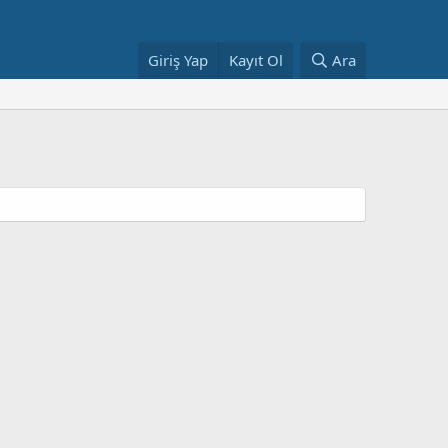
Giriş Yap
Kayıt Ol
Ara