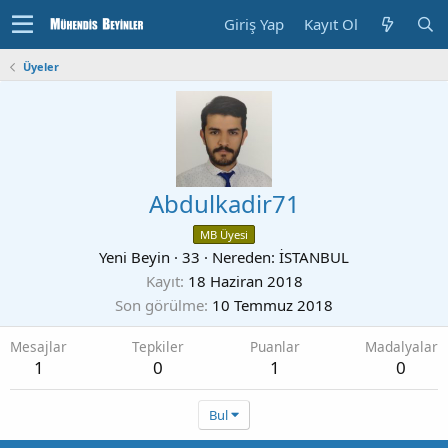
Giriş Yap
Kayıt Ol
Üyeler
Abdulkadir71
MB Üyesi
Yeni Beyin
·
33
·
Nereden:
İSTANBUL
Kayıt
18 Haziran 2018
Son görülme
10 Temmuz 2018
Mesajlar
Tepkiler
Puanlar
Madalyalar
1
0
1
0
Bul