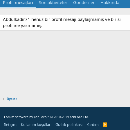
Profil mesajları
Son aktiviteler
Gönderiler
Hakkında
Abdulkadir71 henüz bir profil mesajı paylaşmamış ve birisi
profiline yazmamış.
Üyeler
Forum software by XenForo™
© 2010-2019 XenForo Ltd.
İletişim
Kullanım koşulları
Gizlilik politikası
Yardım
R
S