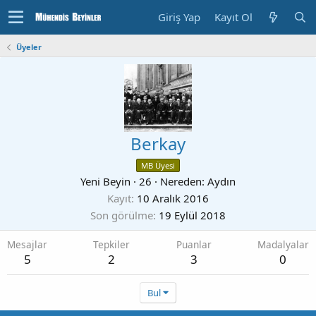
Giriş Yap
Kayıt Ol
Üyeler
Berkay
MB Üyesi
Yeni Beyin
·
26
·
Nereden:
Aydın
Kayıt
10 Aralık 2016
Son görülme
19 Eylül 2018
Mesajlar
Tepkiler
Puanlar
Madalyalar
5
2
3
0
Bul