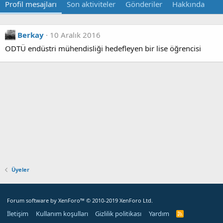
Profil mesajları
Son aktiviteler
Gönderiler
Hakkında
Berkay
10 Aralık 2016
ODTÜ endüstri mühendisliği hedefleyen bir lise öğrencisi
Üyeler
Forum software by XenForo™
© 2010-2019 XenForo Ltd.
İletişim
Kullanım koşulları
Gizlilik politikası
Yardım
R
S