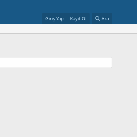
Giriş Yap
Kayıt Ol
Ara