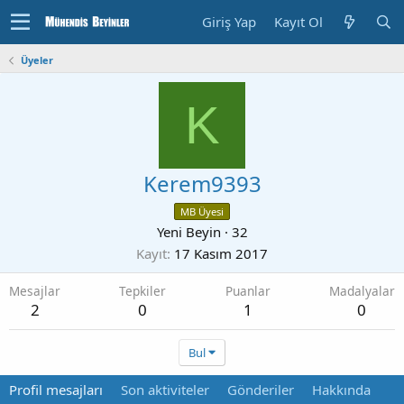
Giriş Yap
Kayıt Ol
Üyeler
K
Kerem9393
MB Üyesi
Yeni Beyin
·
32
Kayıt
17 Kasım 2017
Mesajlar
Tepkiler
Puanlar
Madalyalar
2
0
1
0
Bul
Profil mesajları
Son aktiviteler
Gönderiler
Hakkında