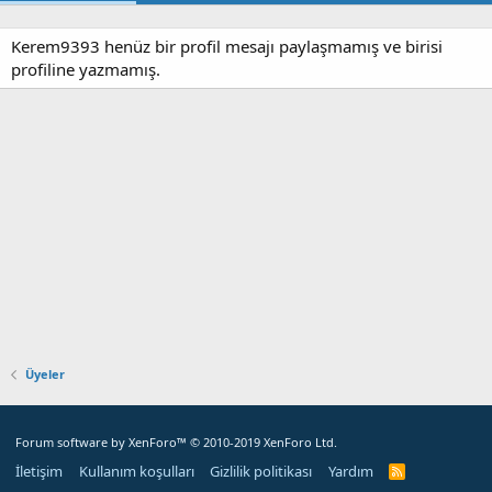
Kerem9393 henüz bir profil mesajı paylaşmamış ve birisi
profiline yazmamış.
Üyeler
Forum software by XenForo™
© 2010-2019 XenForo Ltd.
İletişim
Kullanım koşulları
Gizlilik politikası
Yardım
R
S