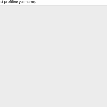
si profiline yazmamış.