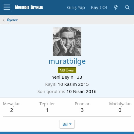
Giriş Yap
Kayıt Ol
Üyeler
muratbilge
MB Üyesi
Yeni Beyin
·
33
Kayıt
10 Kasım 2015
Son görülme
10 Nisan 2016
Mesajlar
Tepkiler
Puanlar
Madalyalar
2
1
3
0
Bul