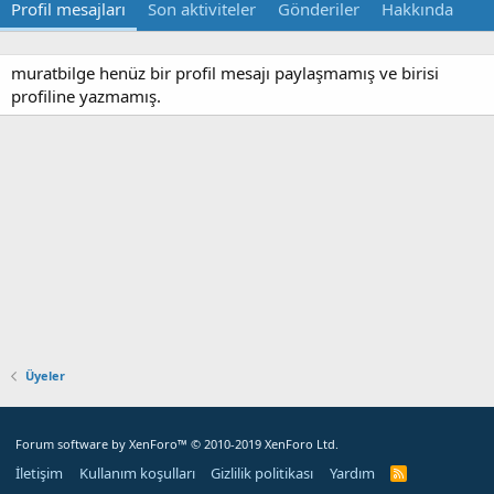
Profil mesajları
Son aktiviteler
Gönderiler
Hakkında
muratbilge henüz bir profil mesajı paylaşmamış ve birisi
profiline yazmamış.
Üyeler
Forum software by XenForo™
© 2010-2019 XenForo Ltd.
İletişim
Kullanım koşulları
Gizlilik politikası
Yardım
R
S