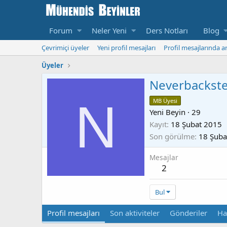
Forum
Neler Yeni
Ders Notları
Blog
Çevrimiçi üyeler
Yeni profil mesajları
Profil mesajlarında a
Üyeler
Neverbackst
N
MB Üyesi
Yeni Beyin
·
29
Kayıt
18 Şubat 2015
Son görülme
18 Şuba
Mesajlar
2
Bul
Profil mesajları
Son aktiviteler
Gönderiler
Ha