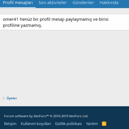
Profil mesajları
Son aktiviteler
Gönderiler
Hakkında
omer41 henüz bir profil mesajı paylaşmamış ve birisi
profiline yazmamış.
Üyeler
Forum software by XenForo™
© 2010-2019 XenForo Ltd.
İletişim
Kullanım koşulları
Gizlilik politikası
Yardım
R
S