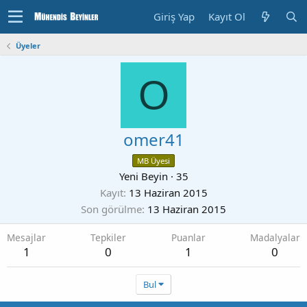
Giriş Yap
Kayıt Ol
Üyeler
O
omer41
MB Üyesi
Yeni Beyin
·
35
Kayıt
13 Haziran 2015
Son görülme
13 Haziran 2015
Mesajlar
Tepkiler
Puanlar
Madalyalar
1
0
1
0
Bul