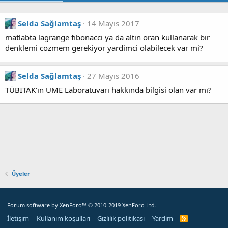
Selda Sağlamtaş
14 Mayıs 2017
matlabta lagrange fibonacci ya da altin oran kullanarak bir
denklemi cozmem gerekiyor yardimci olabilecek var mi?
Selda Sağlamtaş
27 Mayıs 2016
TÜBİTAK'ın UME Laboratuvarı hakkında bilgisi olan var mı?
Üyeler
Forum software by XenForo™
© 2010-2019 XenForo Ltd.
İletişim
Kullanım koşulları
Gizlilik politikası
Yardım
R
S