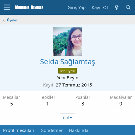
Giriş Yap
Kayıt Ol
Üyeler
Selda Sağlamtaş
MB Üyesi
Yeni Beyin
Kayıt
27 Temmuz 2015
Mesajlar
Tepkiler
Puanlar
Madalyalar
5
1
3
0
Bul
Profil mesajları
Gönderiler
Hakkında