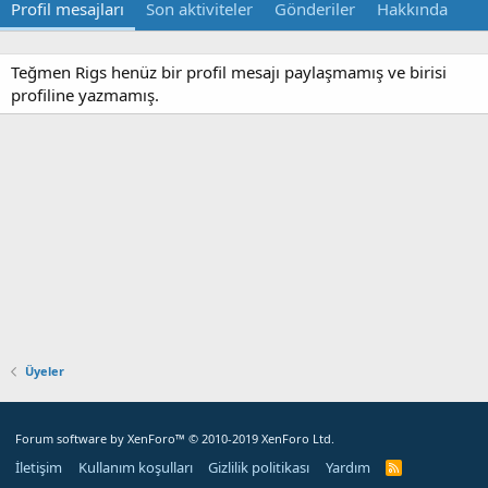
Profil mesajları
Son aktiviteler
Gönderiler
Hakkında
Teğmen Rigs henüz bir profil mesajı paylaşmamış ve birisi
profiline yazmamış.
Üyeler
Forum software by XenForo™
© 2010-2019 XenForo Ltd.
İletişim
Kullanım koşulları
Gizlilik politikası
Yardım
R
S