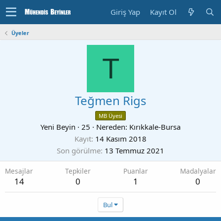
Giriş Yap
Kayıt Ol
Üyeler
T
Teğmen Rigs
MB Üyesi
Yeni Beyin
·
25
·
Nereden:
Kırıkkale-Bursa
Kayıt
14 Kasım 2018
Son görülme
13 Temmuz 2021
Mesajlar
Tepkiler
Puanlar
Madalyalar
14
0
1
0
Bul