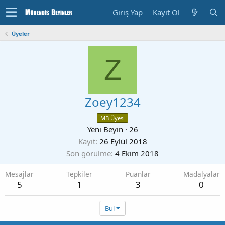
Giriş Yap
Kayıt Ol
Üyeler
Z
Zoey1234
MB Üyesi
Yeni Beyin
·
26
Kayıt
26 Eylül 2018
Son görülme
4 Ekim 2018
Mesajlar
Tepkiler
Puanlar
Madalyalar
5
1
3
0
Bul