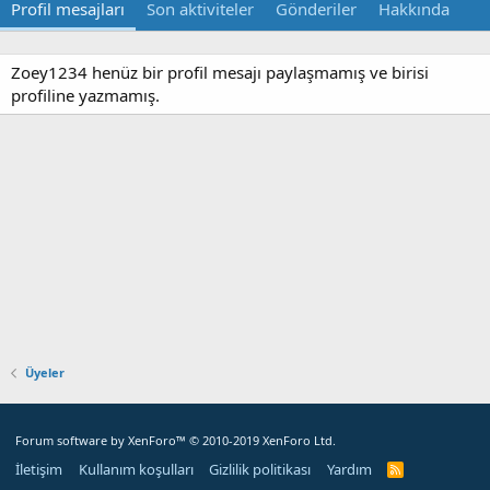
Profil mesajları
Son aktiviteler
Gönderiler
Hakkında
Zoey1234 henüz bir profil mesajı paylaşmamış ve birisi
profiline yazmamış.
Üyeler
Forum software by XenForo™
© 2010-2019 XenForo Ltd.
İletişim
Kullanım koşulları
Gizlilik politikası
Yardım
R
S