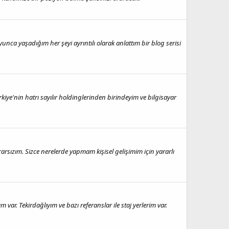
a yaşadığım her şeyi ayrıntılı olarak anlattım bir blog serisi
e'nin hatrı sayılır holdinglerinden birindeyim ve bilgisayar
sızım. Sizce nerelerde yapmam kişisel gelişimim için yararlı
r. Tekirdağlıyım ve bazı referanslar ile staj yerlerim var.