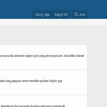
Giriş Yap
Kayıt Ol
Ara
e zorunlu dönem stajım için staj yeri arıyorum. öncelikli olarak
ada staj yapıyor ama mesleki açıdan hiçbir şey
 kendinize bir poziyon bulma şansınızı artıracak.