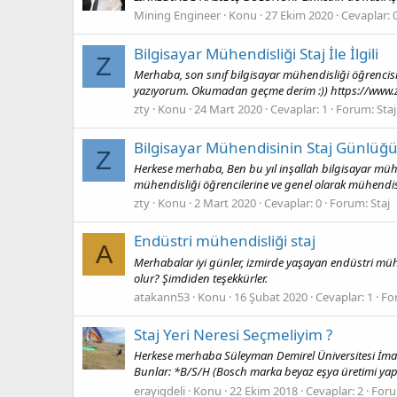
Mining Engineer
Konu
27 Ekim 2020
Cevaplar: 
Bilgisayar Mühendisliği Staj İle İlgili
Z
Merhaba, son sınıf bilgisayar mühendisliği öğrencis
yazıyorum. Okumadan geçme derim :)) https://www.
zty
Konu
24 Mart 2020
Cevaplar: 1
Forum:
Staj
Bilgisayar Mühendisinin Staj Günlüğ
Z
Herkese merhaba, Ben bu yıl inşallah bilgisayar mü
mühendisliği öğrencilerine ve genel olarak mühendisli
zty
Konu
2 Mart 2020
Cevaplar: 0
Forum:
Staj
Endüstri mühendisliği staj
A
Merhabalar iyi günler, izmirde yaşayan endüstri müh
olur? Şimdiden teşekkürler.
atakann53
Konu
16 Şubat 2020
Cevaplar: 1
Fo
Staj Yeri Neresi Seçmeliyim ?
Herkese merhaba Süleyman Demirel Üniversitesi İmalat 
Bunlar: *B/S/H (Bosch marka beyaz eşya üretimi yapa
erayigdeli
Konu
22 Ekim 2018
Cevaplar: 2
For