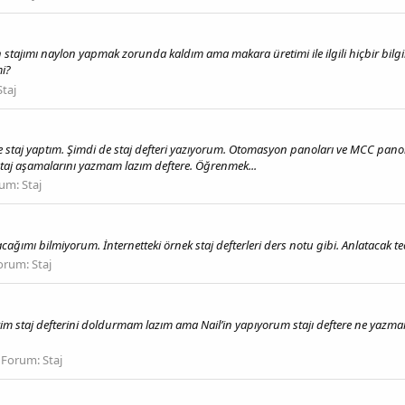
 stajımı naylon yapmak zorunda kaldım ama makara üretimi ile ilgili hiçbir bilg
mi?
Staj
 staj yaptım. Şimdi de staj defteri yazıyorum. Otomasyon panoları ve MCC panolar
taj aşamalarını yazmam lazım deftere. Öğrenmek...
rum:
Staj
cağımı bilmiyorum. İnternetteki örnek staj defterleri ders notu gibi. Anlatacak t
orum:
Staj
im staj defterini doldurmam lazım ama Nail’in yapıyorum stajı deftere ne yazma
Forum:
Staj