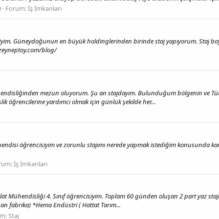
0
Forum:
İş İmkanları
iyim. Güneydoğunun en büyük holdinglerinden birinde staj yapıyorum. Staj boyunc
zeyneptoy.com/blog/
ü
hendisliğinden mezun oluyorum. Şu an stajdayım. Bulunduğum bölgenin ve Türkiy
k öğrencilerine yardımcı olmak için günlük şekilde her...
endisi öğrencisiyim ve zorunlu stajımı nerede yapmak istediğim konusunda karar
rum:
İş İmkanları
Mühendisliği 4. Sınıf öğrencisiyim. Toplam 60 günden oluşan 2 part yaz stajım va
n fabrika) *Hema Endüstri ( Hattat Tarım...
um:
Staj