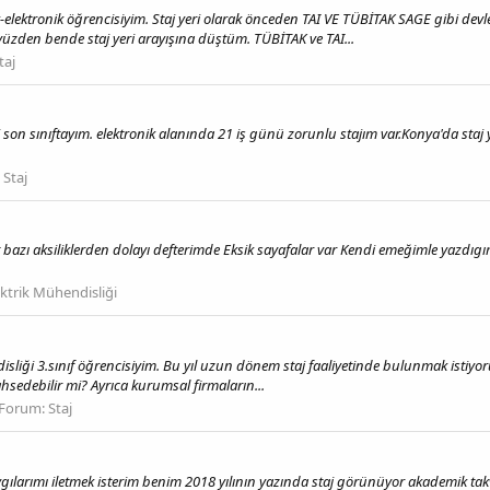
ik-elektronik öğrencisiyim. Staj yeri olarak önceden TAI VE TÜBİTAK SAGE gibi de
üzden bende staj yeri arayışına düştüm. TÜBİTAK ve TAI...
taj
i son sınıftayım. elektronik alanında 21 iş günü zorunlu stajım var.Konya'da st
:
Staj
zı aksiliklerden dolayı defterimde Eksik sayafalar var Kendi emeğimle yazdıgım 
ektrik Mühendisliği
ndisliği 3.sınıf öğrencisiyim. Bu yıl uzun dönem staj faaliyetinde bulunmak is
ahsedebilir mi? Ayrıca kurumsal firmaların...
Forum:
Staj
gılarımı iletmek isterim benim 2018 yılının yazında staj görünüyor akademik t