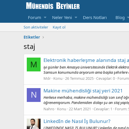
Forum
Neler Yeni
Ders Notları
Blog
Son aktiviteler
Kayıt ol
Etiketler
staj
Elektronik haberleşme alanında staj
M
iyi günler ben Amasya üniversitesinde Elektrik elektr
Samsun konumunda arıyorum ama başka şehirlere de 
Mdr
Konu
26 Temmuz 2025
Cevaplar: 0
Forum
Makine mühendisliği staj yeri 2021
N
Herkese merhaba, makine mühendisliği son sınıf öğre
öğrenemiyorum. Pandemiden dolayı şu an staj yaptığı
Nahro
Konu
22 Mart 2021
Cevaplar: 1
Forum:
LinkedIn de Nasıl İş Bulunur?
LINKEDINDE NASIL İŞ BULUNUR? Linkedin de nasıl iş bu