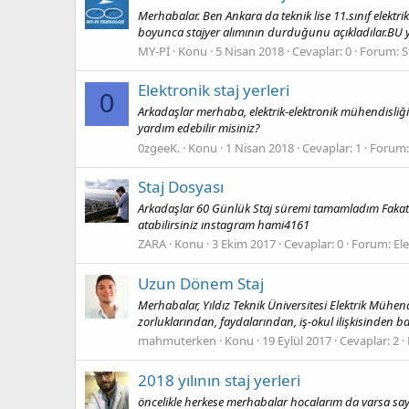
Merhabalar. Ben Ankara da teknik lise 11.sınıf elektr
boyunca stajyer alımının durduğunu açıkladılar.BU y
MY-Pİ
Konu
5 Nisan 2018
Cevaplar: 0
Forum:
S
Elektronik staj yerleri
0
Arkadaşlar merhaba, elektrik-elektronik mühendisliğ
yardım edebilir misiniz?
0zgeeK.
Konu
1 Nisan 2018
Cevaplar: 1
Forum
Staj Dosyası
Arkadaşlar 60 Günlük Staj süremi tamamladım Fakat ba
atabilirsiniz ınstagram hami4161
ZARA
Konu
3 Ekim 2017
Cevaplar: 0
Forum:
El
Uzun Dönem Staj
Merhabalar, Yıldız Teknik Üniversitesi Elektrik Mühe
zorluklarından, faydalarından, iş-okul ilişkisinden b
mahmuterken
Konu
19 Eylül 2017
Cevaplar: 2
2018 yılının staj yerleri
öncelikle herkese merhabalar hocalarım da varsa say