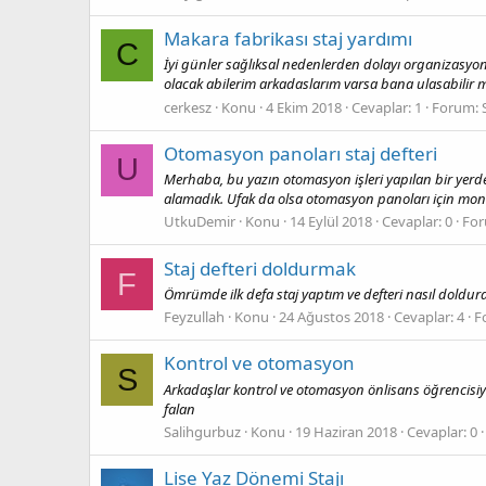
Makara fabrikası staj yardımı
C
İyi günler sağlıksal nedenlerden dolayı organizasyon
olacak abilerim arkadaslarım varsa bana ulasabilir 
cerkesz
Konu
4 Ekim 2018
Cevaplar: 1
Forum:
Otomasyon panoları staj defteri
U
Merhaba, bu yazın otomasyon işleri yapılan bir yerde
alamadık. Ufak da olsa otomasyon panoları için mon
UtkuDemir
Konu
14 Eylül 2018
Cevaplar: 0
Fo
Staj defteri doldurmak
F
Ömrümde ilk defa staj yaptım ve defteri nasıl doldura
Feyzullah
Konu
24 Ağustos 2018
Cevaplar: 4
F
Kontrol ve otomasyon
S
Arkadaşlar kontrol ve otomasyon önlisans öğrencisiy
falan
Salihgurbuz
Konu
19 Haziran 2018
Cevaplar: 0
Lise Yaz Dönemi Stajı