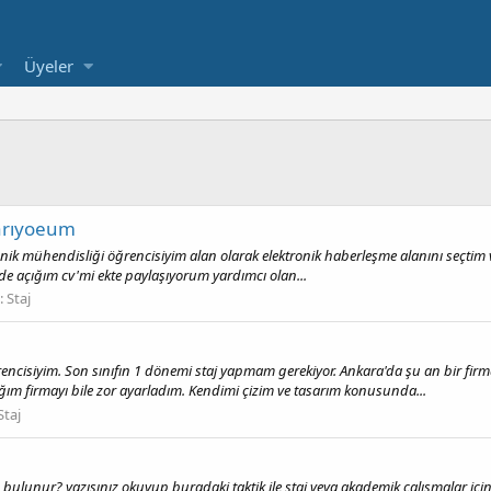
Üyeler
 arıyoeum
onik mühendisliği öğrencisiyim alan olarak elektronik haberleşme alanını seçtim v
açığım cv'mi ekte paylaşıyorum yardımcı olan...
:
Staj
ncisiyim. Son sınıfın 1 dönemi staj yapmam gerekiyor. Ankara'da şu an bir firm
m firmayı bile zor ayarladım. Kendimi çizim ve tasarım konusunda...
Staj
lunur? yazısınız okuyup buradaki taktik ile staj veya akademik çalışmalar için