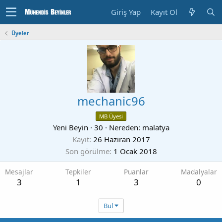
Giriş Yap
Kayıt Ol
Üyeler
mechanic96
MB Üyesi
Yeni Beyin
·
30
·
Nereden:
malatya
Kayıt
26 Haziran 2017
Son görülme
1 Ocak 2018
Mesajlar
Tepkiler
Puanlar
Madalyalar
3
1
3
0
Bul