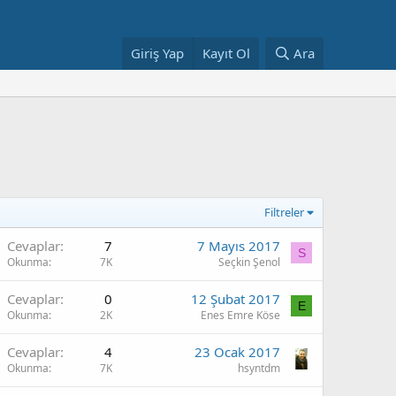
Giriş Yap
Kayıt Ol
Ara
Filtreler
Cevaplar
7
7 Mayıs 2017
S
Okunma
7K
Seçkin Şenol
Cevaplar
0
12 Şubat 2017
E
Okunma
2K
Enes Emre Köse
Cevaplar
4
23 Ocak 2017
Okunma
7K
hsyntdm