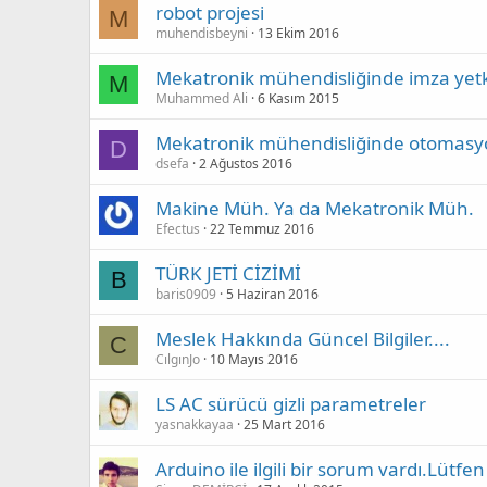
robot projesi
M
muhendisbeyni
13 Ekim 2016
Mekatronik mühendisliğinde imza yetk
M
Muhammed Ali
6 Kasım 2015
Mekatronik mühendisliğinde otomasyo
D
dsefa
2 Ağustos 2016
Makine Müh. Ya da Mekatronik Müh.
Efectus
22 Temmuz 2016
TÜRK JETİ CİZİMİ
B
baris0909
5 Haziran 2016
Meslek Hakkında Güncel Bilgiler....
C
CılgınJo
10 Mayıs 2016
LS AC sürücü gizli parametreler
yasnakkayaa
25 Mart 2016
Arduino ile ilgili bir sorum vardı.Lütf