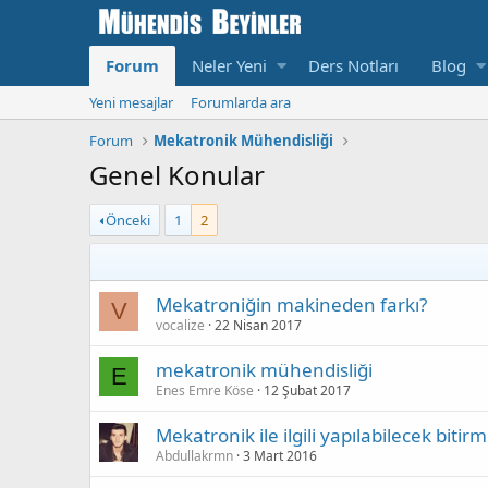
Forum
Neler Yeni
Ders Notları
Blog
Yeni mesajlar
Forumlarda ara
Forum
Mekatronik Mühendisliği
Genel Konular
Önceki
1
2
Mekatroniğin makineden farkı?
V
vocalize
22 Nisan 2017
mekatronik mühendisliği
E
Enes Emre Köse
12 Şubat 2017
Mekatronik ile ilgili yapılabilecek bitir
Abdullakrmn
3 Mart 2016