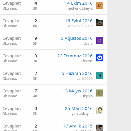
Cevaplar
4
14 Ekim 2016
M
Okunma
3K
muhendisbeyni
Cevaplar
2
16 Eylül 2016
Okunma
6K
Atakan Akbulut
Cevaplar
9
5 Ağustos 2016
D
Okunma
5K
dsefa
Cevaplar
0
22 Temmuz 2016
Okunma
3K
Efectus
Cevaplar
2
5 Haziran 2016
B
Okunma
3K
baris0909
Cevaplar
7
13 Mayıs 2016
C
Okunma
4K
CılgınJo
Cevaplar
0
25 Mart 2016
Okunma
2K
yasnakkayaa
Cevaplar
2
17 Aralık 2015