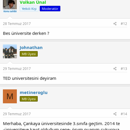
Volkan Ünal
Yetkili Kişi
Moderatör
Konu sahibi
28 Temmuz 2017
#12
Bes üniversite derken ?
Johnathan
MB Üyesi
29 Temmuz 2017
#13
TED universitesini deyirəm
metineroglu
M
MB Üyesi
29 Temmuz 2017
#14
Merhaba, Çankaya üniversitesinde 3.sınıfa geçtim. 2014 te
-üniversiteye kayıt olduğum sene- ösym puanım çukurova