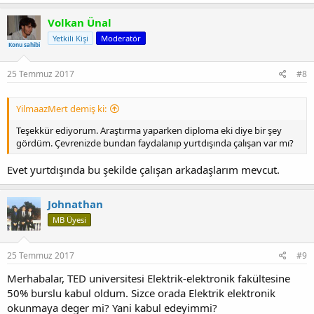
Volkan Ünal
Yetkili Kişi
Moderatör
Konu sahibi
25 Temmuz 2017
#8
YilmaazMert demiş ki:
Teşekkür ediyorum. Araştırma yaparken diploma eki diye bir şey
gördüm. Çevrenizde bundan faydalanıp yurtdışında çalışan var mı?
Evet yurtdışında bu şekilde çalışan arkadaşlarım mevcut.
Johnathan
MB Üyesi
25 Temmuz 2017
#9
Merhabalar, TED universitesi Elektrik-elektronik fakültesine
50% burslu kabul oldum. Sizce orada Elektrik elektronik
okunmaya deger mi? Yani kabul edeyimmi?