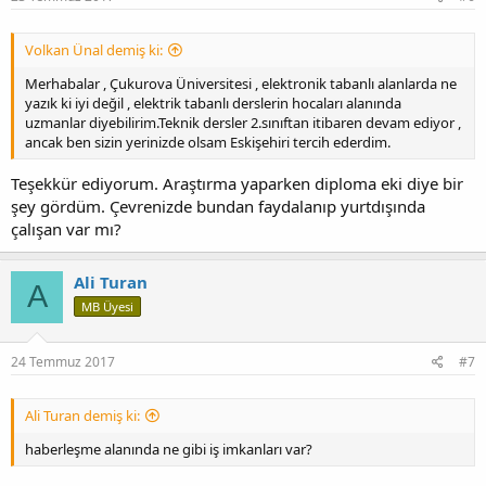
Volkan Ünal demiş ki:
Merhabalar , Çukurova Üniversitesi , elektronik tabanlı alanlarda ne
yazık ki iyi değil , elektrik tabanlı derslerin hocaları alanında
uzmanlar diyebilirim.Teknik dersler 2.sınıftan itibaren devam ediyor ,
ancak ben sizin yerinizde olsam Eskişehiri tercih ederdim.
Teşekkür ediyorum. Araştırma yaparken diploma eki diye bir
şey gördüm. Çevrenizde bundan faydalanıp yurtdışında
çalışan var mı?
Ali Turan
A
MB Üyesi
24 Temmuz 2017
#7
Ali Turan demiş ki:
haberleşme alanında ne gibi iş imkanları var?