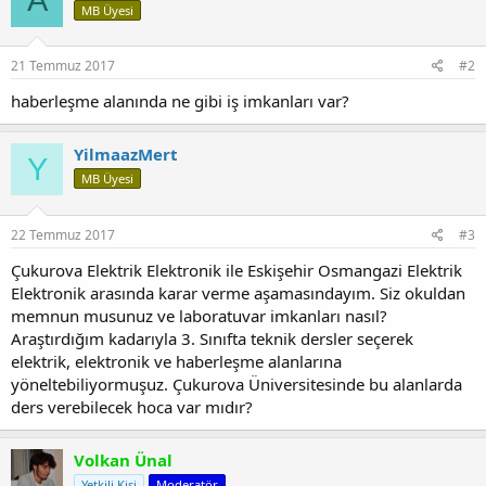
A
MB Üyesi
l
e
r
:
21 Temmuz 2017
#2
haberleşme alanında ne gibi iş imkanları var?
YilmaazMert
Y
MB Üyesi
22 Temmuz 2017
#3
Çukurova Elektrik Elektronik ile Eskişehir Osmangazi Elektrik
Elektronik arasında karar verme aşamasındayım. Siz okuldan
memnun musunuz ve laboratuvar imkanları nasıl?
Araştırdığım kadarıyla 3. Sınıfta teknik dersler seçerek
elektrik, elektronik ve haberleşme alanlarına
yöneltebiliyormuşuz. Çukurova Üniversitesinde bu alanlarda
ders verebilecek hoca var mıdır?
Volkan Ünal
Yetkili Kişi
Moderatör