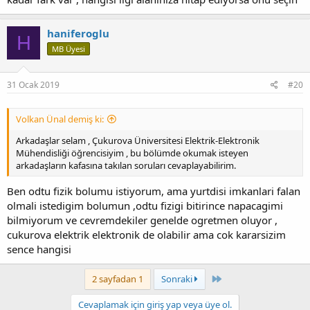
haniferoglu
H
MB Üyesi
31 Ocak 2019
#20
Volkan Ünal demiş ki:
Arkadaşlar selam , Çukurova Üniversitesi Elektrik-Elektronik
Mühendisliği öğrencisiyim , bu bölümde okumak isteyen
arkadaşların kafasına takılan soruları cevaplayabilirim.
Ben odtu fizik bolumu istiyorum, ama yurtdisi imkanlari falan
olmali istedigim bolumun ,odtu fizigi bitirince napacagimi
bilmiyorum ve cevremdekiler genelde ogretmen oluyor ,
cukurova elektrik elektronik de olabilir ama cok kararsizim
sence hangisi
Last
2 sayfadan 1
Sonraki
Cevaplamak için giriş yap veya üye ol.