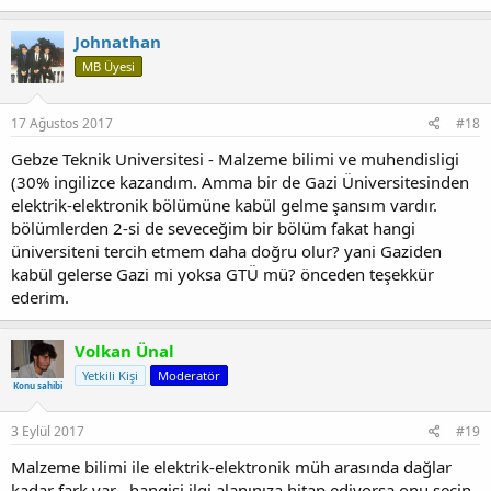
p
k
Johnathan
i
MB Üyesi
l
e
r
:
17 Ağustos 2017
#18
Gebze Teknik Universitesi - Malzeme bilimi ve muhendisligi
(30% ingilizce kazandım. Amma bir de Gazi Üniversitesinden
elektrik-elektronik bölümüne kabül gelme şansım vardır.
bölümlerden 2-si de seveceğim bir bölüm fakat hangi
üniversiteni tercih etmem daha doğru olur? yani Gaziden
kabül gelerse Gazi mi yoksa GTÜ mü? önceden teşekkür
ederim.
Volkan Ünal
Yetkili Kişi
Moderatör
Konu sahibi
3 Eylül 2017
#19
Malzeme bilimi ile elektrik-elektronik müh arasında dağlar
kadar fark var , hangisi ilgi alanınıza hitap ediyorsa onu seçin