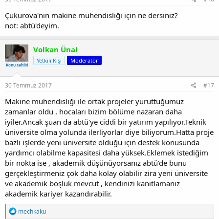
Çukurova'nın makine mühendisliği için ne dersiniz?
not: abtü'deyim.
Volkan Ünal
Yetkili Kişi
Moderatör
Konu sahibi
30 Temmuz 2017
#17
Makine mühendisliği ile ortak projeler yürüttüğümüz
zamanlar oldu , hocaları bizim bölüme nazaran daha
iyiler.Ancak şuan da abtü'ye ciddi bir yatırım yapılıyor.Teknik
üniversite olma yolunda ilerliyorlar diye biliyorum.Hatta proje
bazlı işlerde yeni üniversite olduğu için destek konusunda
yardımcı olabilme kapasitesi daha yüksek.Eklemek istediğim
bir nokta ise , akademik düşünüyorsanız abtü'de bunu
gerçekleştirmeniz çok daha kolay olabilir zira yeni üniversite
ve akademik boşluk mevcut , kendinizi kanıtlamanız
akademik kariyer kazandırabilir.
T
mechkaku
e