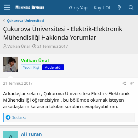
Giriş Yap
Kayıt Ol
Çukurova Üniversitesi
Çukurova Üniversitesi - Elektrik-Elektronik
Mühendisliği Hakkında Yorumlar
K
B
Volkan Ünal
21 Temmuz 2017
o
a
n
ş
Volkan Ünal
u
l
Yetkili Kişi
Moderatör
y
a
u
n
b
g
21 Temmuz 2017
#1
a
ı
ş
ç
Arkadaşlar selam , Çukurova Üniversitesi Elektrik-Elektronik
l
T
Mühendisliği öğrencisiyim , bu bölümde okumak isteyen
a
a
arkadaşların kafasına takılan soruları cevaplayabilirim.
t
r
a
i
T
Deduska
n
h
e
i
p
k
Ali Turan
i