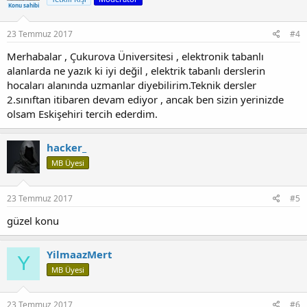
Konu sahibi
23 Temmuz 2017
#4
Merhabalar , Çukurova Üniversitesi , elektronik tabanlı
alanlarda ne yazık ki iyi değil , elektrik tabanlı derslerin
hocaları alanında uzmanlar diyebilirim.Teknik dersler
2.sınıftan itibaren devam ediyor , ancak ben sizin yerinizde
olsam Eskişehiri tercih ederdim.
hacker_
MB Üyesi
23 Temmuz 2017
#5
güzel konu
YilmaazMert
Y
MB Üyesi
23 Temmuz 2017
#6