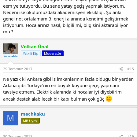
eem ye tutuyordu. Bu sene yatay geçiş yapmak istiyorum.
Nedeni ise okulumuzdaki akademisyen eksikliği. Şu anki
genel not ortalamam 3, enerji alanında kendimi geliştirmek
istiyorum. Hocalarınız nasıl, bilgili mi, bilgisini aktarabiliyor
mu ?
Volkan Ünal
Yetkili Kişi
Moderatör
Konu sahibi
29 Temmuz 2017
#15
Ne yazık ki Ankara gibi iş imkanlarının fazla olduğu bir yerden
Adana gibi Türkiye'nin en büyük köyüne geçiş yapmanı
tavsiye etmem. Elektrik alanında ki hocalar iyi diyebiirim
ancak destek alabilecek bir kapı bulman çok güç
mechkaku
M
MB Üyesi
30 Temmuz 2017
#16