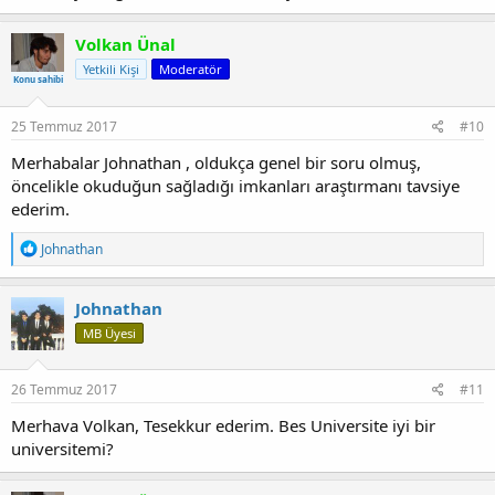
Volkan Ünal
Yetkili Kişi
Moderatör
Konu sahibi
25 Temmuz 2017
#10
Merhabalar Johnathan , oldukça genel bir soru olmuş,
öncelikle okuduğun sağladığı imkanları araştırmanı tavsiye
ederim.
T
Johnathan
e
p
k
Johnathan
i
MB Üyesi
l
e
r
:
26 Temmuz 2017
#11
Merhava Volkan, Tesekkur ederim. Bes Universite iyi bir
universitemi?