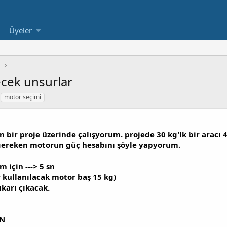
Üyeler
ecek unsurlar
motor seçimi
n bir proje üzerinde çalışyorum. projede 30 kg'lk bir aracı
ereken motorun güç hesabını şöyle yapyorum.
m için ---> 5 sn
r kullanılacak motor baş 15 kg)
ukarı çıkacak.
 N