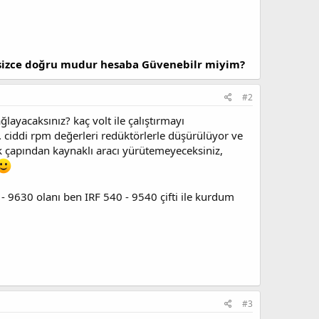
izce doğru mudur hesaba Güvenebilr miyim?
#2
layacaksınız? kaç volt ile çalıştırmayı
. ciddi rpm değerleri redüktörlerle düşürülüyor ve
rlek çapından kaynaklı aracı yürütemeyeceksiniz,
- 9630 olanı ben IRF 540 - 9540 çifti ile kurdum
#3