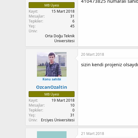
410473825 numarali sahibi
MB Üyesi
Kayıt
15 Mart 2018
Mesajlar
31
Tepkiler
6
Yaş
45
Üniv
Orta Doğu Teknik
Üniversitesi
20 Mart 2018
sizin kendi projeniz olsay
Konu sahibi
OzcanOzaltin
MB Üyesi
Kayıt
19 Mart 2018
Mesajlar
10
Tepkiler
0
Yaş
31
Üniv
Erciyes Üniversitesi
21 Mart 2018