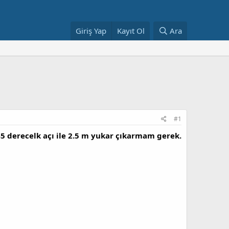
Giriş Yap
Kayıt Ol
Ara
#1
 45 derecelk açı ile 2.5 m yukar çıkarmam gerek.