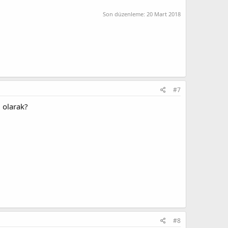
Son düzenleme:
20 Mart 2018
#7
 olarak?
#8