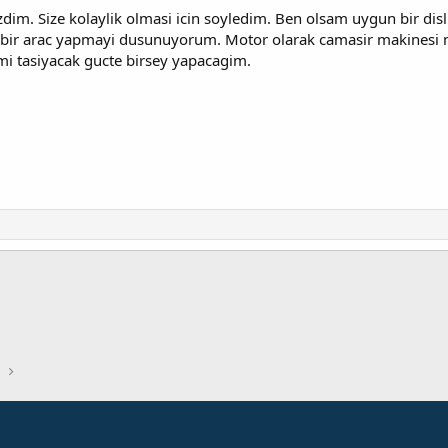
im. Size kolaylik olmasi icin soyledim. Ben olsam uygun bir disli
tli bir arac yapmayi dusunuyorum. Motor olarak camasir makinesi
mi tasiyacak gucte birsey yapacagim.
ntı