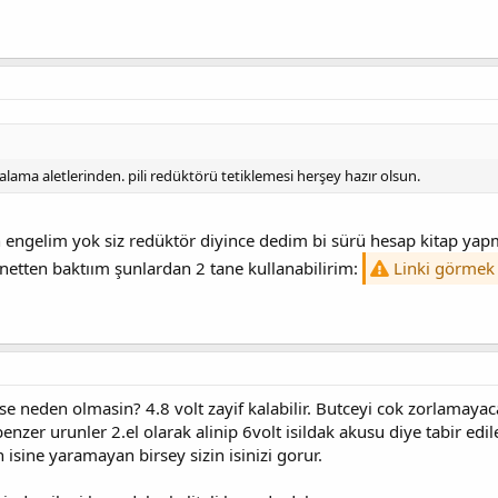
dalama aletlerinden. pili redüktörü tetiklemesi herşey hazır olsun.
 engelim yok siz redüktör diyince dedim bi sürü hesap kitap y
rnetten baktıım şunlardan 2 tane kullanabilirim:
Linki görmek i
se neden olmasin? 4.8 volt zayif kalabilir. Butceyi cok zorlamayacak
nzer urunler 2.el olarak alinip 6volt isildak akusu diye tabir edile
n isine yaramayan birsey sizin isinizi gorur.