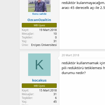
redüktör kulanmayacağım. d
aracı 45 derecelk açı ile 
Konu sahibi
OzcanOzaltin
MB Üyesi
Kayıt
19 Mart 2018
Mesajlar
10
Tepkiler
0
Yaş
31
Üniv
Erciyes Üniversitesi
20 Mart 2018
K
redüktör kullanmamak için n
pili redüktörü tetiklemesi 
durumu nedir?
kocakus
MB Üyesi
Kayıt
15 Mart 2018
Mesajlar
31
Tepkiler
6
Yaş
45