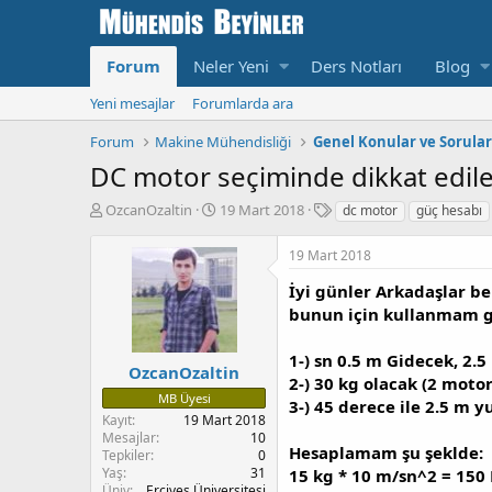
Forum
Neler Yeni
Ders Notları
Blog
Yeni mesajlar
Forumlarda ara
Forum
Makine Mühendisliği
Genel Konular ve Sorular
DC motor seçiminde dikkat edil
K
B
E
OzcanOzaltin
19 Mart 2018
dc motor
güç hesabı
o
a
t
n
ş
i
19 Mart 2018
u
l
k
y
a
e
İyi günler Arkadaşlar be
u
n
t
bunun için kullanmam g
b
g
l
a
ı
e
1-) sn 0.5 m Gidecek, 2.5 
ş
ç
r
OzcanOzaltin
2-) 30 kg olacak (2 moto
l
T
MB Üyesi
3-) 45 derece ile 2.5 m y
a
a
Kayıt
19 Mart 2018
t
r
Mesajlar
10
a
i
Hesaplamam şu şeklde:
Tepkiler
0
n
h
Yaş
31
15 kg * 10 m/sn^2 = 150
i
Üniv
Erciyes Üniversitesi