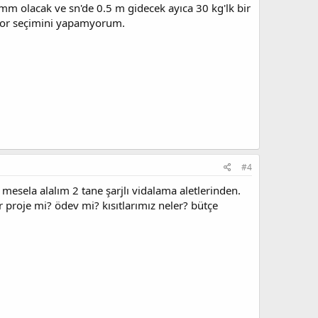
mm olacak ve sn'de 0.5 m gidecek ayıca 30 kg'lk bir
motor seçimini yapamyorum.
#4
mesela alalım 2 tane şarjlı vidalama aletlerinden.
r proje mi? ödev mi? kısıtlarımız neler? bütçe