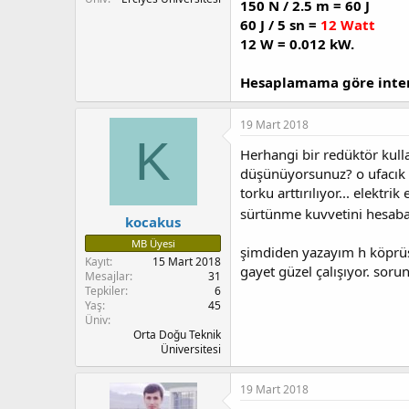
150 N / 2.5 m = 60 J
60 J / 5 sn =
12 Watt
12 W = 0.012 kW.
Hesaplamama göre inte
19 Mart 2018
K
Herhangi bir redüktör kulla
düşünüyorsunuz? o ufacık g
torku arttırılıyor... elekt
sürtünme kuvvetini hesaba 
kocakus
MB Üyesi
şimdiden yazayım h köprüsü
Kayıt
15 Mart 2018
gayet güzel çalışıyor. sorun
Mesajlar
31
Tepkiler
6
Yaş
45
Üniv
Orta Doğu Teknik
Üniversitesi
19 Mart 2018