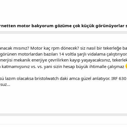
rnetten motor bakyorum gözüme çok küçük görünüyorlar s
nacak mısınız? Motor kaç rpm dönecek? siz nasıl bir tekerleğe bağ
örünen motorlardan bazıları 14 voltla şarjlı vidalama çalıştırıyor
rik enerjisi mekanik enerjiye çevrilirken kayıp yaşayacaksınız, teke
katmamışsınız vs. vs. yani sizin hesap büyük ihtimalle çalışmaz
 lazım olacaksa bristolwatch daki amca güzel anlatıyor. IRF 630 
suz...