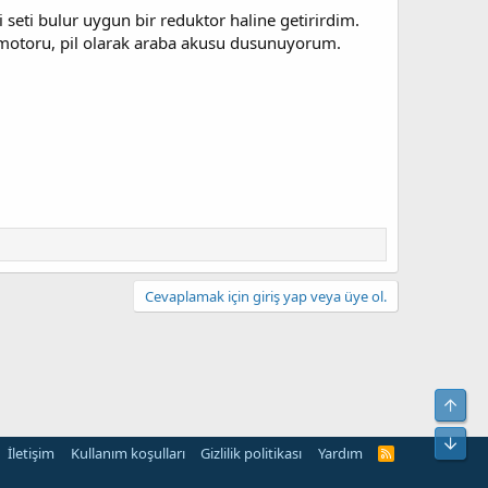
 seti bulur uygun bir reduktor haline getirirdim.
 motoru, pil olarak araba akusu dusunuyorum.
Cevaplamak için giriş yap veya üye ol.
Yuka
Alt
İletişim
Kullanım koşulları
Gizlilik politikası
Yardım
R
S
S