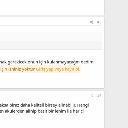
#5
apmak gerekicek onun için kulanmayacağm dedim.
çin izniniz yoktur
Giriş yap veya kayıt ol.
#6
sa biraz daha kaliteli birsey alinabilir. Hangi
n akulerden alinip basit bir lehim ile harici