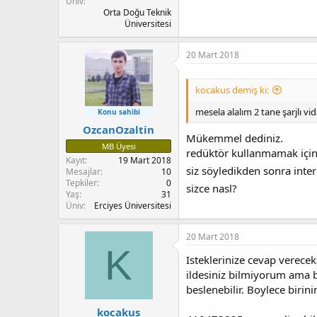
Üniv
Orta Doğu Teknik
Üniversitesi
20 Mart 2018
kocakus demiş ki:
mesela alalım 2 tane şarjlı vi
Konu sahibi
OzcanOzaltin
Mükemmel dediniz.
MB Üyesi
redüktör kullanmamak için
Kayıt
19 Mart 2018
siz söyledikden sonra inte
Mesajlar
10
Tepkiler
0
sizce nasl?
Yaş
31
Üniv
Erciyes Üniversitesi
20 Mart 2018
K
Isteklerinize cevap verecek
ildesiniz bilmiyorum ama be
beslenebilir. Boylece birini
kocakus