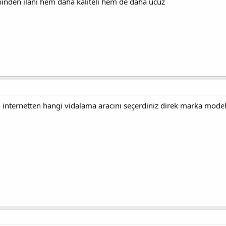
nden ilani hem daha kaliteli hem de daha ucuz
dı internetten hangi vidalama aracını seçerdiniz direk marka model