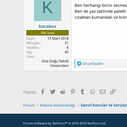
K
Ben herhangi birini secmezd
Ben de yaz tatilinde pale
Uzaktan kumandali ve kizi
kocakus
MB Üyesi
Kayıt
15 Mart 2018
Mesajlar
31
Tepkiler
6
Yaş
45
Üniv
Orta Doğu Teknik
T
OzcanOzaltin
Üniversitesi
e
p
k
i
l
e
Facebook
Twitter
Reddit
Pinterest
Tumblr
WhatsApp
E-posta
Bağla
Paylaş:
r
:
Forum
Makine Mühendisliği
Genel Konular ve Sorular
Forum software by XenForo™
© 2010-2019 XenForo Ltd.