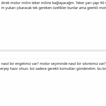
irek motor milini teker miline bağlayacağm. Teker yarı çapı 90 
2.5 m yukarı çıkaracak tek gereken özellkler bunlar ama geerkli 
asıl bir engelimiz var? motor seçiminde nasıl bir sıkıntımız var? 
herşey hazır olsun. biz sadece gerekli komutları gönderelim. bu bi