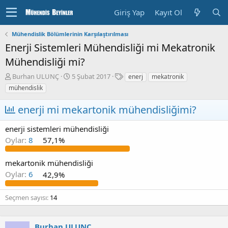
Giriş Yap
Kayıt Ol
Mühendislik Bölümlerinin Karşılaştırılması
Enerji Sistemleri Mühendisliği mi Mekatronik
Mühendisliği mi?
K
B
E
Burhan ULUNÇ
5 Şubat 2017
enerj
mekatronik
o
a
t
mühendislik
n
ş
i
u
l
k
enerji mi mekartonik mühendisliğimi?
y
a
e
u
n
t
enerji sistemleri mühendisliği
b
g
l
Oylar:
8
57,1%
a
ı
e
ş
ç
r
l
T
mekartonik mühendisliği
a
a
Oylar:
6
42,9%
t
r
a
i
n
h
Seçmen sayısı
14
i
Burhan ULUNÇ