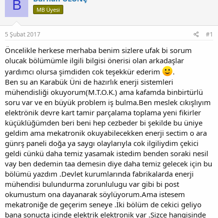
B
MB Üyesi
5 Şubat 2017
#1
Öncelikle herkese merhaba benim sizlere ufak bi sorum
olucak bölümümle ilgili bilgisi önerisi olan arkadaşlar
yardımcı olursa şimdiden cok teşekkür ederim
.
Ben su an Karabük Üni de hazırlık enerji sistemleri
mühendisliği okuyorum(M.T.O.K.) ama kafamda binbirtürlü
soru var ve en büyük problem iş bulma.Ben meslek cıkışlıyım
elektrönik devre kart tamir parçalama toplama yeni fikirler
küçüklüğümden beri beni hep cezbeder bi şekilde bu üniye
geldim ama mekatronik okuyabilecekken enerji sectim o ara
günrş paneli doğa ya saygı olaylarıyla cok ilgiliydim çekici
geldi cünkü daha temiz yasamak istedim benden soraki nesil
vay ben dedemin taa demesin diye daha temiz gelecek için bu
bölümü yazdım .Devlet kurumlarında fabrikalarda enerji
mühendisi bulundurma zorunlulugu var gibi bi post
okumustum ona dayanarak söylüyorum.Ama istesem
mekatroniğe de geçerim seneye .İki bölüm de cekici geliyo
bana sonucta içinde elektrik elektronik var .Sizce hangisinde