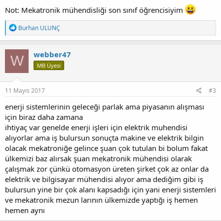
Not: Mekatronik mühendisliği son sınıf öğrencisiyim
T
Burhan ULUNÇ
e
p
k
webber47
W
i
MB Üyesi
l
e
r
:
11 Mayıs 2017
#3
enerji sistemlerinin geleceği parlak ama piyasanın alışması
için biraz daha zamana
ihtiyaç var genelde enerji işleri için elektrik muhendisi
alıyorlar ama iş bulursun sonuçta makine ve elektrik bilgin
olacak mekatroniğe gelince şuan çok tutulan bi bolum fakat
ülkemizi baz alırsak şuan mekatronik mühendisi olarak
çalışmak zor çünkü otomasyon üreten şirket çok az onlar da
elektrik ve bilgisayar mühendisi alıyor ama dediğim gibi iş
bulursun yine bir çok alanı kapsadığı için yani enerji sistemleri
ve mekatronik mezun larının ülkemizde yaptığı iş hemen
hemen aynı