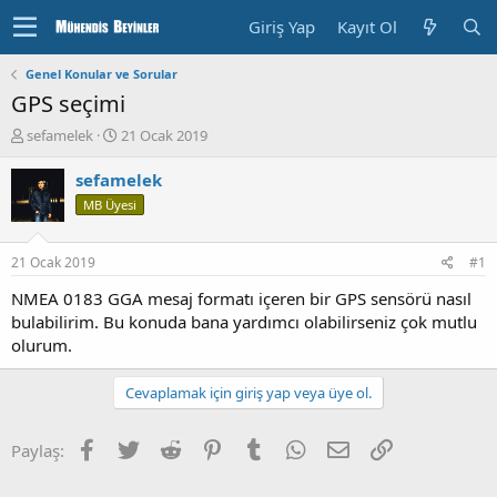
Giriş Yap
Kayıt Ol
Genel Konular ve Sorular
GPS seçimi
K
B
sefamelek
21 Ocak 2019
o
a
n
ş
sefamelek
u
l
MB Üyesi
y
a
u
n
b
g
21 Ocak 2019
#1
a
ı
ş
ç
NMEA 0183 GGA mesaj formatı içeren bir GPS sensörü nasıl
l
T
bulabilirim. Bu konuda bana yardımcı olabilirseniz çok mutlu
a
a
olurum.
t
r
a
i
Cevaplamak için giriş yap veya üye ol.
n
h
i
Facebook
Twitter
Reddit
Pinterest
Tumblr
WhatsApp
E-posta
Bağlantı
Paylaş: