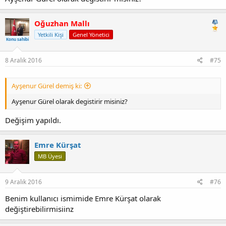
Oğuzhan Mallı
Yetkili Kişi
Genel Yönetici
Konu sahibi
8 Aralık 2016
#75
Ayşenur Gürel demiş ki:
Ayşenur Gürel olarak degistirir misiniz?
Değişim yapıldı.
Emre Kürşat
MB Üyesi
9 Aralık 2016
#76
Benim kullanıcı ismimide Emre Kürşat olarak
değiştirebilirmisiinz