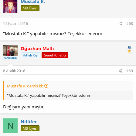
Mustafa K.
MB Üyesi
11 Kasım 2016
#68
"Mustafa K." yapabilir misiniz? Teşekkür ederim
Oğuzhan Mallı
Yetkili Kişi
Genel Yönetici
Konu sahibi
8 Aralık 2016
#69
Mustafa K. demiş ki:
"Mustafa K." yapabilir misiniz? Teşekkür ederim
Değişim yapılmıştır.
Nilüfer
N
MB Üyesi