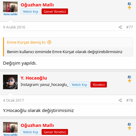
Oğuzhan Mallı
Yetkili Kişi
Genel Yönetici
Konu sahibi
9 Aralık 2016
#77
Emre Kürşat demiş ki:
Benim kullanıcı ismimide Emre Kürşat olarak değiştirebilirmisiinz
Değişim yapıldı.
Y. Hocaoğlu
İnstagram: yavuz_hocaoglu_
Yetkili Kişi
Yönetici
4 Ocak 2017
#78
Y.Hocaoğlu olarak değiştirimisiniz
Oğuzhan Mallı
Yetkili Kişi
Genel Yönetici
Konu sahibi