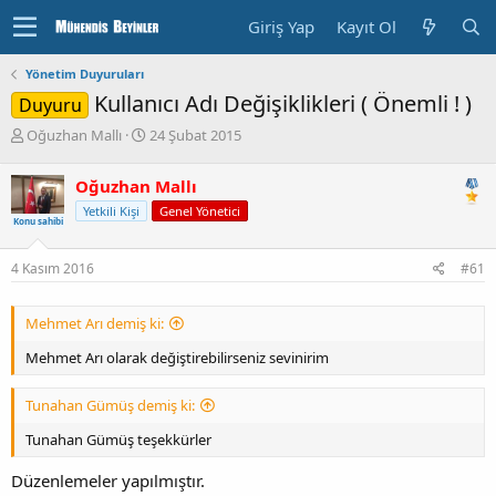
Giriş Yap
Kayıt Ol
Yönetim Duyuruları
Kullanıcı Adı Değişiklikleri ( Önemli ! )
Duyuru
K
B
Oğuzhan Mallı
24 Şubat 2015
o
a
n
ş
Oğuzhan Mallı
u
l
Yetkili Kişi
Genel Yönetici
y
a
Konu sahibi
u
n
b
g
4 Kasım 2016
#61
a
ı
ş
ç
l
T
Mehmet Arı demiş ki:
a
a
t
r
Mehmet Arı olarak değiştirebilirseniz sevinirim
a
i
n
h
Tunahan Gümüş demiş ki:
i
Tunahan Gümüş teşekkürler
Düzenlemeler yapılmıştır.