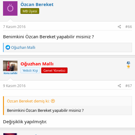
Özcan Bereket
Ö
MB Üyesi
7 Kasım 2016
#66
Benimkini Özcan Bereket yapabilir misiniz ?
T
Oğuzhan Mallı
e
p
k
Oğuzhan Mallı
i
Yetkili Kişi
Genel Yönetici
l
Konu sahibi
e
r
:
9 Kasım 2016
#67
Özcan Bereket demiş ki:
Benimkini Özcan Bereket yapabilir misiniz ?
Değişiklik yapılmıştır.