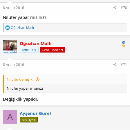
8 Aralık 2016
#70
Nilüfer yapar mısınız?
T
Oğuzhan Mallı
e
p
k
Oğuzhan Mallı
i
Yetkili Kişi
Genel Yönetici
l
Konu sahibi
e
r
:
8 Aralık 2016
#71
Nilüfer demiş ki:
Nilüfer yapar mısınız?
Değişiklik yapıldı.
Ayşenur Gürel
A
MB Üyesi