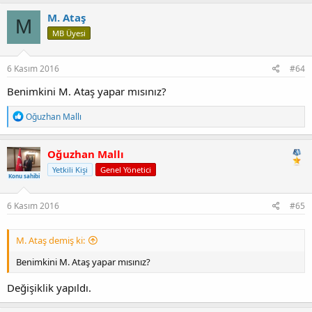
M. Ataş
M
MB Üyesi
6 Kasım 2016
#64
Benimkini M. Ataş yapar mısınız?
T
Oğuzhan Mallı
e
p
k
Oğuzhan Mallı
i
Yetkili Kişi
Genel Yönetici
l
Konu sahibi
e
r
:
6 Kasım 2016
#65
M. Ataş demiş ki:
Benimkini M. Ataş yapar mısınız?
Değişiklik yapıldı.