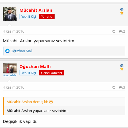
Mücahit Arslan
Yetkili Kişi
Yönetici
4 Kasım 2016
#62
Mücahit Arslan yaparsanız sevinirim.
T
Oğuzhan Mallı
e
p
k
Oğuzhan Mallı
i
Yetkili Kişi
Genel Yönetici
l
Konu sahibi
e
r
:
4 Kasım 2016
#63
Mücahit Arslan demiş ki:
Mücahit Arslan yaparsanız sevinirim.
Değişiklik yapıldı.