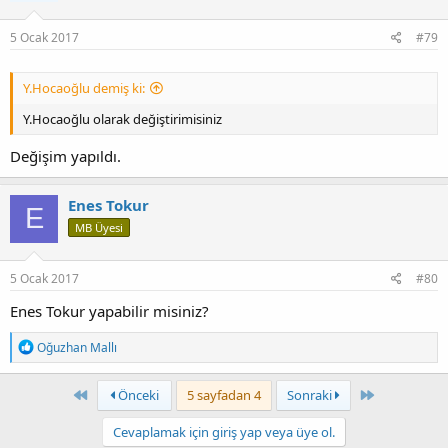
5 Ocak 2017
#79
Y.Hocaoğlu demiş ki:
Y.Hocaoğlu olarak değiştirimisiniz
Değişim yapıldı.
Enes Tokur
E
MB Üyesi
5 Ocak 2017
#80
Enes Tokur yapabilir misiniz?
T
Oğuzhan Mallı
e
p
k
First
Last
Önceki
5 sayfadan 4
Sonraki
i
l
Cevaplamak için giriş yap veya üye ol.
e