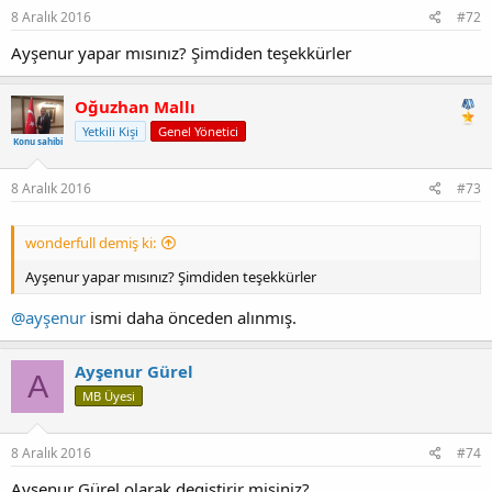
8 Aralık 2016
#72
Ayşenur yapar mısınız? Şimdiden teşekkürler
Oğuzhan Mallı
Yetkili Kişi
Genel Yönetici
Konu sahibi
8 Aralık 2016
#73
wonderfull demiş ki:
Ayşenur yapar mısınız? Şimdiden teşekkürler
@ayşenur
ismi daha önceden alınmış.
Ayşenur Gürel
A
MB Üyesi
8 Aralık 2016
#74
Ayşenur Gürel olarak degistirir misiniz?