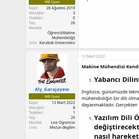
MB Üyesi
Kayıt
28 Ağustos 2019
Mesajlar
3
Tepkiler
0
Yaş
26
Meslek
Öğrenci(Makine
Mühendisliği)
Üniv
Karabük Üniversitesi
12 Mart 2022
Makine Mühendisi Kendin
Yabancı Dilini
Aly_Garajayew
İngilizce, günümüzde teknik
MB Üyesi
mühendisliğin bir dili olm
Kayıt
12 Mart 2022
dayanmaktadır. Gerçekten d
Mesajlar
8
Tepkiler
1
Yazılım Dili 
Yaş
20
Meslek
Lise Ogrencisi
değiştirecekt
Üniv
Mezun degilim
nasıl hareke