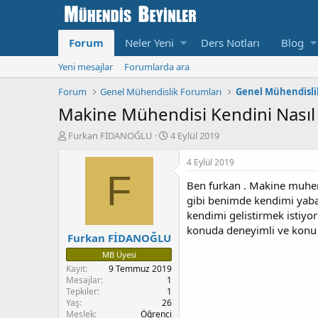
Forum
Neler Yeni
Ders Notları
Blog
Yeni mesajlar
Forumlarda ara
Forum
Genel Mühendislik Forumları
Genel Mühendislik
Makine Mühendisi Kendini Nasıl G
K
B
Furkan FİDANOĞLU
4 Eylül 2019
o
a
n
ş
4 Eylül 2019
u
l
F
Ben furkan . Makine muhend
y
a
u
n
gibi benimde kendimi yaban
b
g
kendimi gelistirmek istiyo
a
ı
konuda deneyimli ve konu h
Furkan FİDANOĞLU
ş
ç
l
T
MB Üyesi
a
a
Kayıt
9 Temmuz 2019
t
r
Mesajlar
1
a
i
Tepkiler
1
n
h
Yaş
26
i
Meslek
Öğrenci