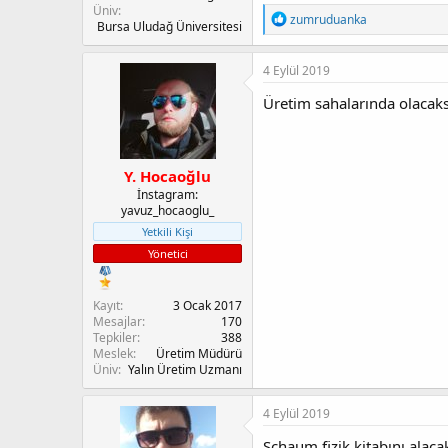
Üniv
T
zumruduanka
Bursa Uludağ Üniversitesi
e
p
k
4 Eylül 2019
i
l
Üretim sahalarında olacaks
e
r
:
Y. Hocaoğlu
İnstagram:
yavuz_hocaoglu_
Yetkili Kişi
Yönetici
Kayıt
3 Ocak 2017
Mesajlar
170
Tepkiler
388
Meslek
Üretim Müdürü
Üniv
Yalın Üretim Uzmanı
4 Eylül 2019
Schaum fizik kitabını alaca