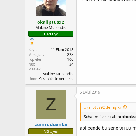
okaliptus92
Makine Mühendisi
Özel Üye
Kayıt
11 Ekim 2018
Mesajlar
228
Tepkiler
100
Yaş
34
Meslek
Makine Mühendisi
Üniv
Karabük Üniversitesi
5 Eylül 2019
Z
okaliptus92 demiş ki:
Schaum fizik kitabını alacaksi
zumruduanka
abi bende bu sene %100 mak
MB Üyesi