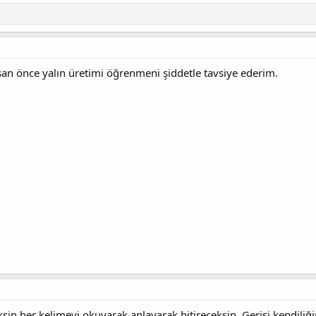
an önce yalın üretimi öğrenmeni şiddetle tavsiye ederim.
ksin her kelimeyi okuyarak anlayarak bitireceksin. Gerisi kendiliği