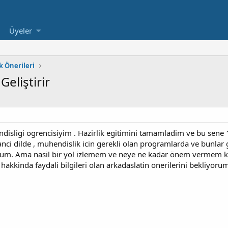
Üyeler
 Önerileri
eliştirir
isligi ogrencisiyim . Hazirlik egitimini tamamladim ve bu sene 1
ci dilde , muhendislik icin gerekli olan programlarda ve bunlar g
rum. Ama nasil bir yol izlemem ve neye ne kadar önem vermem kon
akkinda faydali bilgileri olan arkadaslatin onerilerini bekliyoru