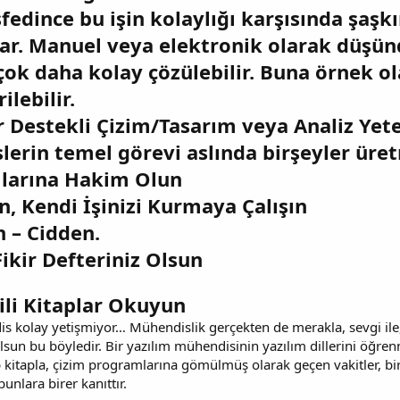
fedince bu işin kolaylığı karşısında şaşk
par. Manuel veya elektronik olarak düşün
 çok daha kolay çözülebilir. Buna örnek o
ilebilir.
r Destekli Çizim/Tasarım veya Analiz Yeten
erin temel görevi aslında birşeyler üret
larına Hakim Olun
n, Kendi İşinizi Kurmaya Çalışın
 – Cidden.
Fikir Defteriniz Olsun
gili Kitaplar Okuyun
s kolay yetişmiyor… Mühendislik gerçekten de merakla, sevgi ile, 
sun bu böyledir. Bir yazılım mühendisinin yazılım dillerini öğren
 kitapla, çizim programlarına gömülmüş olarak geçen vakitler, bir
nlara birer kanıttır.