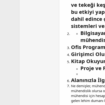
ve tekeği keş
bu etkiyi ya
dahil edince
sistemleri ver
Bilgisaya
mühendisl
Ofis Program
Girişimci Olu
Kitap Okuyun
Proje ve 
Alanınızla İl
Ne demişler, mühendi
mühendislik olursa ol
mühendisi için hesap
gelen lehim dumanı bu