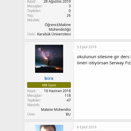
Kayıt
28 Ağustos 2019
Mesajlar
3
Tepkiler
0
Yaş
26
Meslek
Öğrenci(Makine
Mühendisliği)
Üniv
Karabük Üniversitesi
5 Eylül 2019
okulunun sitesine gir ders 
öneri istiyorsan Serway Fiz
birx
MB Üyesi
Kayıt
10 Haziran 2018
Mesajlar
118
Tepkiler
47
Meslek
Makine Mühendisi
Üniv
BU
6 Eylül 2019