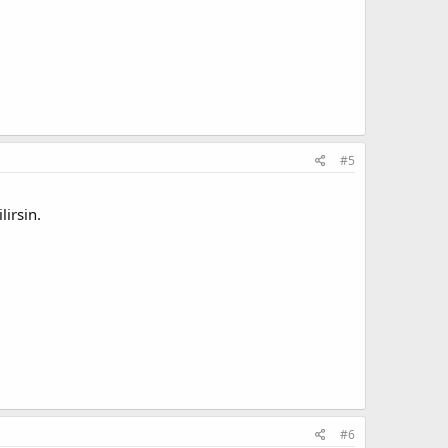
#5
lirsin.
#6