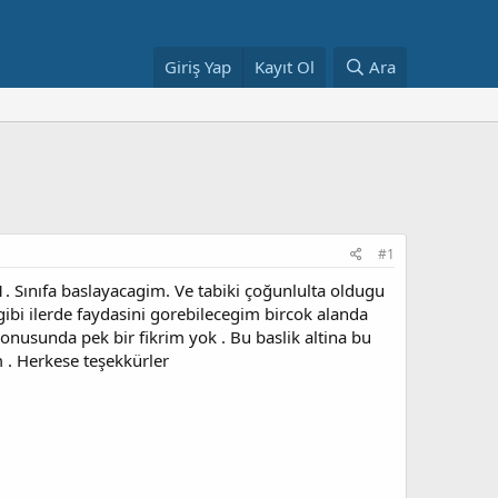
Giriş Yap
Kayıt Ol
Ara
#1
. Sınıfa baslayacagim. Ve tabiki çoğunlulta oldugu
ibi ilerde faydasini gorebilecegim bircok alanda
usunda pek bir fikrim yok . Bu baslik altina bu
m . Herkese teşekkürler