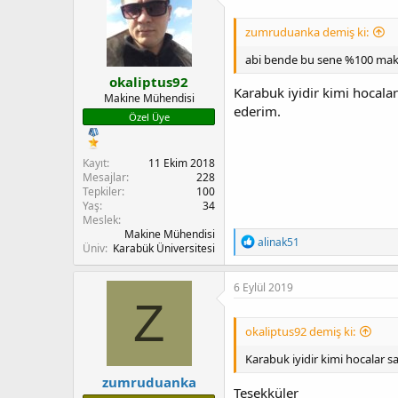
zumruduanka demiş ki:
abi bende bu sene %100 makin
okaliptus92
Karabuk iyidir kimi hocalar
Makine Mühendisi
ederim.
Özel Üye
Kayıt
11 Ekim 2018
Mesajlar
228
Tepkiler
100
Yaş
34
Meslek
Makine Mühendisi
T
alinak51
Üniv
Karabük Üniversitesi
e
p
k
6 Eylül 2019
i
Z
l
e
okaliptus92 demiş ki:
r
:
Karabuk iyidir kimi hocalar s
zumruduanka
Teşekküler