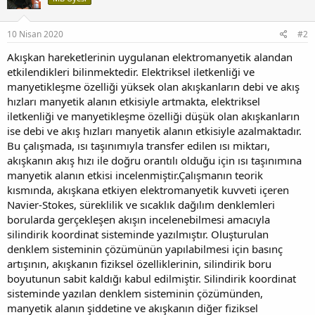
10 Nisan 2020
#2
Akışkan hareketlerinin uygulanan elektromanyetik alandan
etkilendikleri bilinmektedir. Elektriksel iletkenliği ve
manyetikleşme özelliği yüksek olan akışkanların debi ve akış
hızları manyetik alanın etkisiyle artmakta, elektriksel
iletkenliği ve manyetikleşme özelliği düşük olan akışkanların
ise debi ve akış hızları manyetik alanın etkisiyle azalmaktadır.
Bu çalışmada, ısı taşınımıyla transfer edilen ısı miktarı,
akışkanın akış hızı ile doğru orantılı olduğu için ısı taşınımına
manyetik alanın etkisi incelenmiştir.Çalışmanın teorik
kısmında, akışkana etkiyen elektromanyetik kuvveti içeren
Navier-Stokes, süreklilik ve sıcaklık dağılım denklemleri
borularda gerçekleşen akışın incelenebilmesi amacıyla
silindirik koordinat sisteminde yazılmıştır. Oluşturulan
denklem sisteminin çözümünün yapılabilmesi için basınç
artışının, akışkanın fiziksel özelliklerinin, silindirik boru
boyutunun sabit kaldığı kabul edilmiştir. Silindirik koordinat
sisteminde yazılan denklem sisteminin çözümünden,
manyetik alanın şiddetine ve akışkanın diğer fiziksel