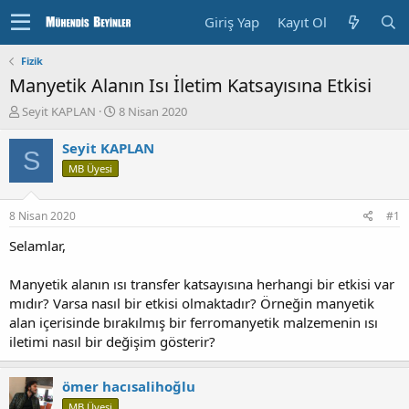
Giriş Yap
Kayıt Ol
Fizik
Manyetik Alanın Isı İletim Katsayısına Etkisi
K
B
Seyit KAPLAN
8 Nisan 2020
o
a
n
ş
Seyit KAPLAN
S
u
l
MB Üyesi
y
a
u
n
b
g
8 Nisan 2020
#1
a
ı
ş
ç
Selamlar,
l
T
a
a
Manyetik alanın ısı transfer katsayısına herhangi bir etkisi var
t
r
mıdır? Varsa nasıl bir etkisi olmaktadır? Örneğin manyetik
a
i
alan içerisinde bırakılmış bir ferromanyetik malzemenin ısı
n
h
iletimi nasıl bir değişim gösterir?
i
ömer hacısalihoğlu
MB Üyesi