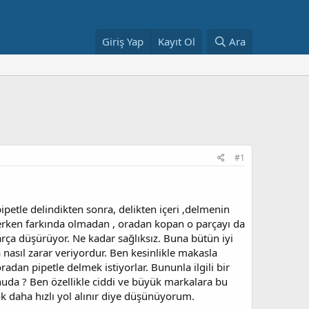
Giriş Yap
Kayıt Ol
Ara
#1
etle delindikten sonra, delikten içeri ,delmenin
çerken farkında olmadan , oradan kopan o parçayı da
rça düşürüyor. Ne kadar sağlıksız. Buna bütün iyi
 nasıl zarar veriyordur. Ben kesinlikle makasla
dan pipetle delmek istiyorlar. Bununla ilgili bir
onuda ? Ben özellikle ciddi ve büyük markalara bu
k daha hızlı yol alınır diye düşünüyorum.