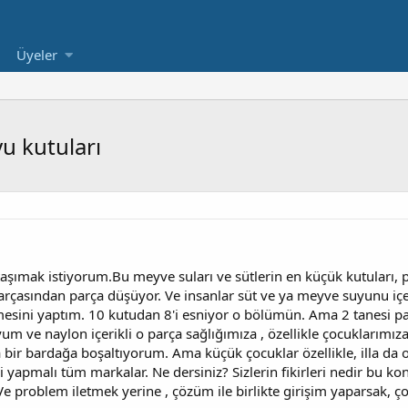
Üyeler
u kutuları
ımak istiyorum.Bu meyve suları ve sütlerin en küçük kutuları, pip
 parçasından parça düşüyor. Ve insanlar süt ve ya meyve suyunu i
esini yaptım. 10 kutudan 8'i esniyor o bölümün. Ama 2 tanesi pa
m ve naylon içerikli o parça sağlığımıza , özellikle çocuklarımıza
ir bardağa boşaltıyorum. Ama küçük çocuklar özellikle, illa da ora
i yapmalı tüm markalar. Ne dersiniz? Sizlerin fikirleri nedir bu k
 problem iletmek yerine , çözüm ile birlikte girişim yaparsak, ço