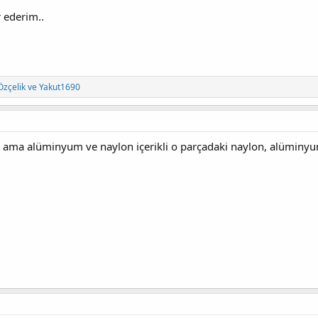
 ederim..
Özçelik
ve
Yakut1690
ama alüminyum ve naylon içerikli o parçadaki naylon, alüminyu