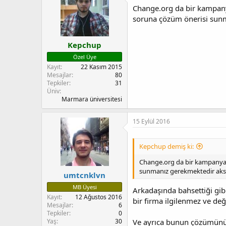
Change.org da bir kampanya
soruna çözüm önerisi sunm
Kepchup
Özel Üye
Kayıt
22 Kasım 2015
Mesajlar
80
Tepkiler
31
Üniv
Marmara üniversitesi
15 Eylül 2016
Kepchup demiş ki:
Change.org da bir kampanya b
sunmanız gerekmektedir aksi 
umtcnklvn
MB Üyesi
Arkadaşında bahsettiği gib
Kayıt
12 Ağustos 2016
bir firma ilgilenmez ve de
Mesajlar
6
Tepkiler
0
Yaş
30
Ve ayrıca bunun çözümünü b