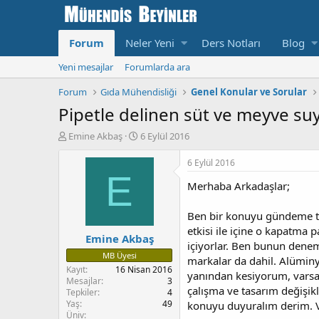
Forum
Neler Yeni
Ders Notları
Blog
Yeni mesajlar
Forumlarda ara
Forum
Gıda Mühendisliği
Genel Konular ve Sorular
Pipetle delinen süt ve meyve suy
K
B
Emine Akbaş
6 Eylül 2016
o
a
n
ş
6 Eylül 2016
u
l
E
Merhaba Arkadaşlar;
y
a
u
n
b
g
Ben bir konuyu gündeme taş
a
ı
etkisi ile içine o kapatma
Emine Akbaş
ş
ç
içiyorlar. Ben bunun denem
l
T
MB Üyesi
markalar da dahil. Alüminyu
a
a
Kayıt
16 Nisan 2016
yanından kesiyorum, varsa b
t
r
Mesajlar
3
a
i
çalışma ve tasarım değişikl
Tepkiler
4
n
h
Yaş
49
konuyu duyuralım derim. Ve
i
Üniv