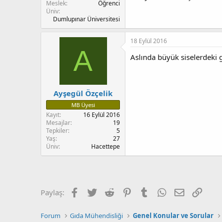
Meslek
Öğrenci
Üniv
Dumlupınar Üniversitesi
18 Eylül 2016
A
Aslında büyük siselerdeki g
Ayşegül Özçelik
MB Üyesi
Kayıt
16 Eylül 2016
Mesajlar
19
Tepkiler
5
Yaş
27
Üniv
Hacettepe
Facebook
Twitter
Reddit
Pinterest
Tumblr
WhatsApp
E-posta
Bağla
Paylaş:
Forum
Gıda Mühendisliği
Genel Konular ve Sorular