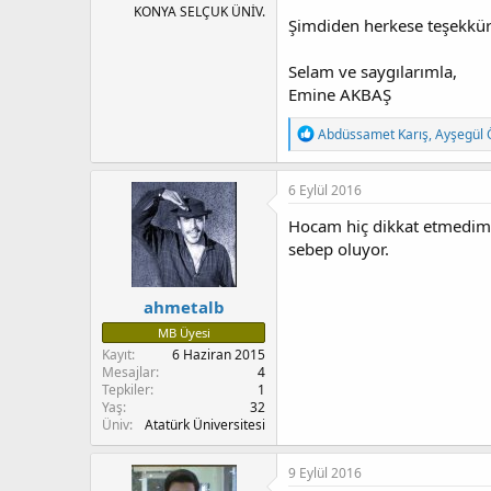
KONYA SELÇUK ÜNİV.
Şimdiden herkese teşekkür
Selam ve saygılarımla,
Emine AKBAŞ
T
Abdüssamet Karış
,
Ayşegül 
e
p
k
6 Eylül 2016
i
l
Hocam hiç dikkat etmedim 
e
sebep oluyor.
r
:
ahmetalb
MB Üyesi
Kayıt
6 Haziran 2015
Mesajlar
4
Tepkiler
1
Yaş
32
Üniv
Atatürk Üniversitesi
9 Eylül 2016