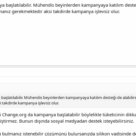
 başlatılabilir. Mühendis beyinlerden kampanyaya katılım desteği
anız gerekmektedir aksi takdirde kampanya işlevsiz olur.
aşlatılabilir. Mühendis beyinlerden kampanyaya katılım desteği de alabilirs
takdirde kampanya işlevsiz olur.
i Change.org da kampanya başlatabilir böylelikle tüketicinin dikk
ğiştirmez. Bunun dışında sosyal medyadan destek isteyebilirsiniz.
ulmanız istenebilir çözümünü bulursanızda silikon vadisinde değ