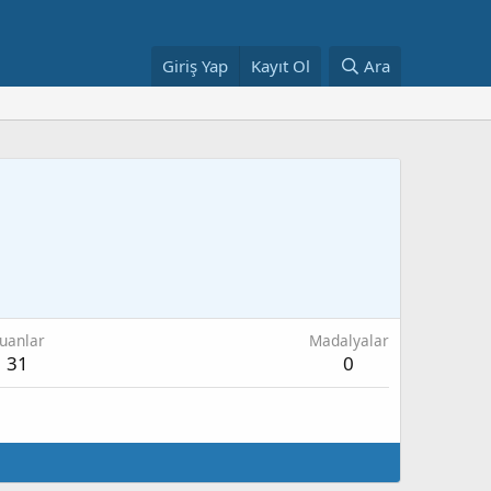
Giriş Yap
Kayıt Ol
Ara
uanlar
Madalyalar
31
0