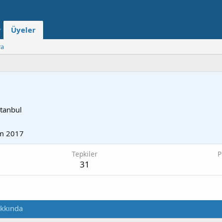
Üyeler
ra
tanbul
m 2017
Tepkiler
P
31
kkında