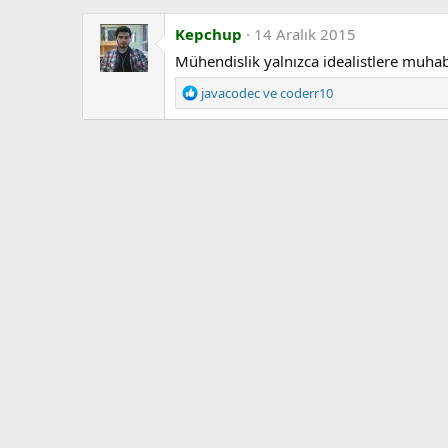
Kepchup
14 Aralık 2015
Mühendislik yalnızca idealistlere muhab
T
javacodec
ve
coderr10
e
p
k
i
l
e
r
: