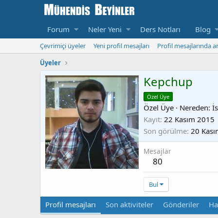
Forum
Neler Yeni
Ders Notları
Blog
Çevrimiçi üyeler
Yeni profil mesajları
Profil mesajlarında a
Üyeler
Kepchup
Özel Üye
Özel Üye
·
Nereden:
İs
Kayıt
22 Kasım 2015
Son görülme
20 Kası
Mesajlar
80
Bul
Profil mesajları
Son aktiviteler
Gönderiler
Ha