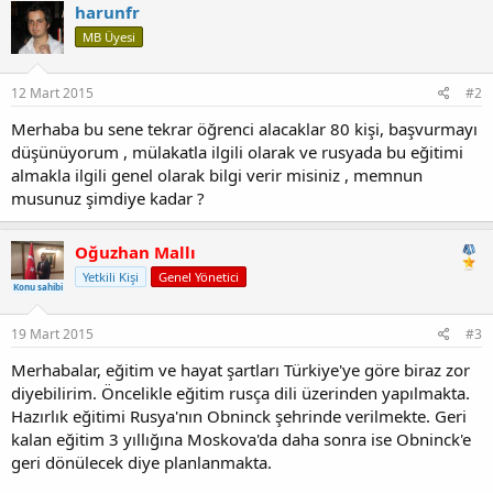
k
harunfr
i
MB Üyesi
l
e
r
:
12 Mart 2015
#2
Merhaba bu sene tekrar öğrenci alacaklar 80 kişi, başvurmayı
düşünüyorum , mülakatla ilgili olarak ve rusyada bu eğitimi
almakla ilgili genel olarak bilgi verir misiniz , memnun
musunuz şimdiye kadar ?
Oğuzhan Mallı
Yetkili Kişi
Genel Yönetici
Konu sahibi
19 Mart 2015
#3
Merhabalar, eğitim ve hayat şartları Türkiye'ye göre biraz zor
diyebilirim. Öncelikle eğitim rusça dili üzerinden yapılmakta.
Hazırlık eğitimi Rusya'nın Obninck şehrinde verilmekte. Geri
kalan eğitim 3 yıllığına Moskova'da daha sonra ise Obninck'e
geri dönülecek diye planlanmakta.