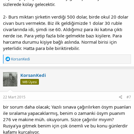
sizlerede kolay gelecektir.
2- Burs miktarı şirketin verdiği 500 dolar, birde okul 20 dolar
civarı burs vermekte. Biz ilk geldiğimizde 1 dolar 30 ruble
civarlarında idi, şimdi ise 60. Aldığımız para iki katına çıktı
nerde ise. Para yetip fazla bile gelmekte bazı kişilere. Para
harcama durumu kişiye bağlı aslında. Normal birisi için
yeterlidir. Hatta para bile biriktirebilir.
T
KorsanKedi
e
p
k
KorsanKedi
i
MB Üyesi
l
e
r
:
22 Mart 2015
#7
bir sorum daha olacak; Yazılı sınava çağırılırken ösym puanları
ile sıralama yapacaklarmış, benim o zamanki ösym puanım
276 ve makine müh. okuyorum. Sizce çağırılır mıyım?
Rusya'ya gitmek benim için çok önemli ve bu konu günlerdir
kafamı kurcalıyor.