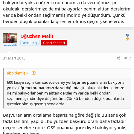
bakıyorlar yoksa öğrenci numaramızı da verdiğimiz için
okuldaki derslerimize de mi bakıyorlar benim alttan derslerim
var da belki ondan seçilmemişimdir diye düşündüm. Çünkü
benden düşük puanlarda girenler olmuş geçmiş senelerde.
Oğuzhan Mallı
Yetkili Kişi
Genel Yönetici
Konu sahibi
31 Mart 2015
#17
abb demiş ki:
600 kişiye seçilirken sadece ösmy yerleştirme puanına mı bakıyorlar
yoksa öğrenci numaramızı da verdiğimiz için okuldaki derslerimize
de mi bakıyorlar benim alttan derslerim var da belki ondan
seçilmemişimdir diye düşündüm. Çünkü benden düşük puanlarda
girenler olmuş geçmiş senelerde.
Başvuranların ortalama başarısına göre değişir. Bu sene çok
fazla tanıtımı yapıldı, bu yüzden başvuru oranı daha fazladır
geçen senelere göre. ÖSS puanına göre diye bakılıyor yanlış
hatırlamıyor isem.