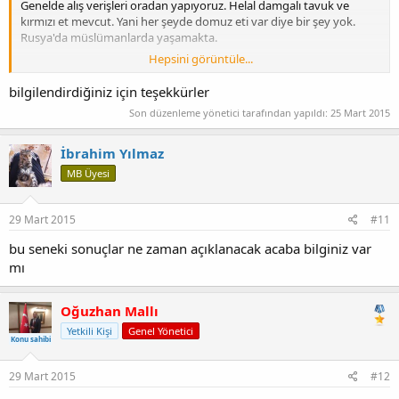
Genelde alış verişleri oradan yapıyoruz. Helal damgalı tavuk ve
kırmızı et mevcut. Yani her şeyde domuz eti var diye bir şey yok.
Rusya'da müslümanlarda yaşamakta.
Hepsini görüntüle...
Bazı gıdalarda veya çikolata vs ürünlerde domuz yağı veya alkol
bulunabiliyor. Bunları dikkat ederseniz sorun olmaz. Yemek
bilgilendirdiğiniz için teşekkürler
konusunda çok büyük sıkıntılar bulunmamakta.
Son düzenleme yönetici tarafından yapıldı:
25 Mart 2015
İbrahim Yılmaz
MB Üyesi
29 Mart 2015
#11
bu seneki sonuçlar ne zaman açıklanacak acaba bilginiz var
mı
Oğuzhan Mallı
Yetkili Kişi
Genel Yönetici
Konu sahibi
29 Mart 2015
#12