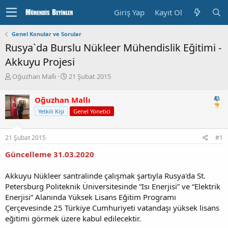
Giriş Yap
Kayıt Ol
Genel Konular ve Sorular
Rusya`da Burslu Nükleer Mühendislik Eğitimi -
Akkuyu Projesi
K
B
Oğuzhan Mallı
21 Şubat 2015
o
a
n
ş
Oğuzhan Mallı
u
l
Yetkili Kişi
Genel Yönetici
y
a
u
n
b
g
21 Şubat 2015
#1
a
ı
ş
ç
Güncelleme 31.03.2020
l
T
a
a
Akkuyu Nükleer santralinde çalışmak şartıyla Rusya'da St.
t
r
Petersburg Politeknik Üniversitesinde “Isı Enerjisi” ve “Elektrik
a
i
n
h
Enerjisi” Alanında Yüksek Lisans Eğitim Programı
i
Çerçevesinde 25 Türkiye Cumhuriyeti vatandaşı yüksek lisans
eğitimi görmek üzere kabul edilecektir.