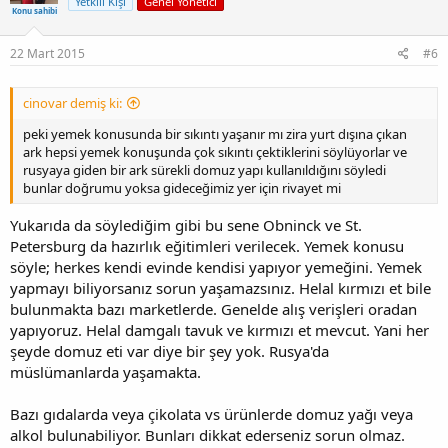
Yetkili Kişi
Genel Yönetici
Konu sahibi
22 Mart 2015
#6
cinovar demiş ki:
peki yemek konusunda bir sıkıntı yaşanır mı zira yurt dışına çıkan
ark hepsi yemek konuşunda çok sıkıntı çektiklerini söylüyorlar ve
rusyaya giden bir ark sürekli domuz yapı kullanıldığını söyledi
bunlar doğrumu yoksa gideceğimiz yer için rivayet mi
Yukarıda da söylediğim gibi bu sene Obninck ve St.
Petersburg da hazırlık eğitimleri verilecek. Yemek konusu
söyle; herkes kendi evinde kendisi yapıyor yemeğini. Yemek
yapmayı biliyorsanız sorun yaşamazsınız. Helal kırmızı et bile
bulunmakta bazı marketlerde. Genelde alış verişleri oradan
yapıyoruz. Helal damgalı tavuk ve kırmızı et mevcut. Yani her
şeyde domuz eti var diye bir şey yok. Rusya'da
müslümanlarda yaşamakta.
Bazı gıdalarda veya çikolata vs ürünlerde domuz yağı veya
alkol bulunabiliyor. Bunları dikkat ederseniz sorun olmaz.