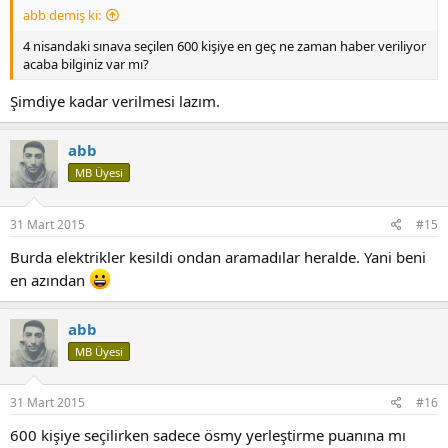
abb demiş ki:
4 nisandaki sınava seçilen 600 kişiye en geç ne zaman haber veriliyor
acaba bilginiz var mı?
Şimdiye kadar verilmesi lazım.
abb
MB Üyesi
31 Mart 2015
#15
Burda elektrikler kesildi ondan aramadılar heralde. Yani beni
en azından
abb
MB Üyesi
31 Mart 2015
#16
600 kişiye seçilirken sadece ösmy yerleştirme puanına mı