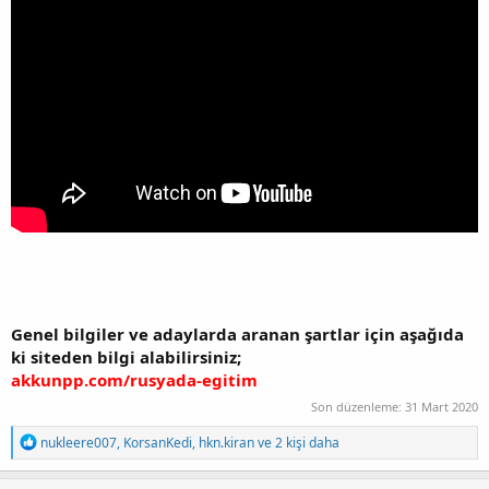
Genel bilgiler ve adaylarda aranan şartlar için aşağıda
ki siteden bilgi alabilirsiniz;
akkunpp.com/rusyada-egitim
Son düzenleme:
31 Mart 2020
T
nukleere007
,
KorsanKedi
,
hkn.kiran
ve 2 kişi daha
e
p