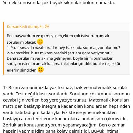
Yemek konusunda çok büyük sıkıntılar bulunmamakta.
KorsanKedi demiş ki:
Ben başvurdum ve gitmeyi gerçekten çok istiyorum ancak
sorularım olacak
1- Yazılı sınavda nasıl sorarlar, ney hakkında sorarlar, zor olur mu?
2- Verecekleri burs miktarı oradaki şartlara göre yetiyor mu?
Daha sorularım var aklıma gelmeyen, böyle birini bulmuşken
sorayım istedim ancak kafama takılanlar şimdilik bunlar teşekkür
ederim şimdiden
1- Bizim zamanımızda yazılı sınav; fizik ve matematik soruları
vardı. Test değil klasik sorulardı. Soruların çözümünü sorunun
cevabı için verilen boş yere yazıyorsunuz. Matematik konuları
mat1 den başlayıp integrala kadar olan konulardan hepsinden
vardı hatırladığım kadarıyla. Fizikte ise yine mekanikten
başlayıp atom teorilerine kadar olan alandan soru çıkmış idi.
Zorlukları konusunda yorum yapamayacağım. Ben o zaman
hepsini yapmış idim bana kolay gelmiş idi. Büyük ihtimal