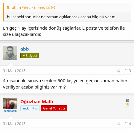
İbrahim Yılmaz demiş ki:
bu seneki sonuçlar ne zaman açıklanacak acaba bilginiz var mı
En geç 1 ay içerisinde dönüş sağlarlar. E posta ve telefon ile
size ulaşacaklardır.
abb
MB Üyesi
31 Mart 2015
#13
4 nisandaki sınava seçilen 600 kişiye en geç ne zaman haber
veriliyor acaba bilginiz var mı?
Oğuzhan Mallı
Yetkili Kişi
Genel Yönetici
Konu sahibi
31 Mart 2015
#14