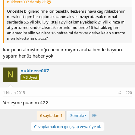
nukleere007 demiş ki:
Oncelikle bilgilendirme icin tesekkurler.Beni sinava cagirdilar.benim
merak ettigim biz egitimi kazanirsak ve imzayi atarsak normal
sartlarda 5.5 yil okul 3 yil staj 12 yil calisma yaklasik 21 yillik imza mi
atiyoruz mersinde calismak zorunlu mu birde 16 haftalik egitimi
anlamadim yilin yalnizca 16 haftasimi ders var geriye kalan surecte
memlekette mi olacaz?
kaç puan almıştın öğrenebilir miyim acaba bende başvuru
yaptım henüz haber yok
nukleere007
N
MB Üyesi
1 Nisan 2015
#20
Yerleşme puanim 422
Last
6 sayfadan 1
Sonraki
Cevaplamak için giriş yap veya üye ol.