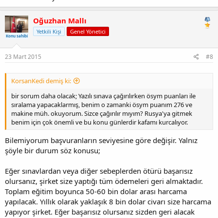
Oğuzhan Mallı
Yetkili Kişi
Genel Yönetici
Konu sahibi
23 Mart 2015
#8
KorsanKedi demiş ki:
bir sorum daha olacak; Yazılı sınava çağırılırken ösym puanları ile
sıralama yapacaklarmış, benim o zamanki ösym puanım 276 ve
makine müh. okuyorum. Sizce çağırılır mıyım? Rusya'ya gitmek
benim için çok önemli ve bu konu günlerdir kafamı kurcalıyor.
Bilemiyorum başvuranların seviyesine göre değişir. Yalnız
şöyle bir durum söz konusu;
Eğer sınavlardan veya diğer sebeplerden ötürü başarısız
olursanız, şirket size yaptığı tüm ödemeleri geri almaktadır.
Toplam eğitim boyunca 50-60 bin dolar arası harcama
yapılacak. Yıllık olarak yaklaşık 8 bin dolar civarı size harcama
yapıyor şirket. Eğer başarısız olursanız sizden geri alacak