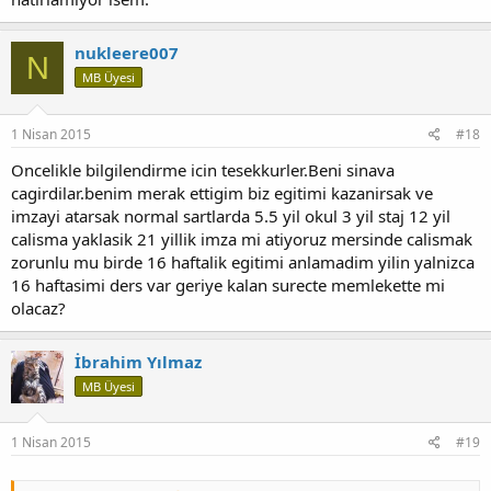
nukleere007
N
MB Üyesi
1 Nisan 2015
#18
Oncelikle bilgilendirme icin tesekkurler.Beni sinava
cagirdilar.benim merak ettigim biz egitimi kazanirsak ve
imzayi atarsak normal sartlarda 5.5 yil okul 3 yil staj 12 yil
calisma yaklasik 21 yillik imza mi atiyoruz mersinde calismak
zorunlu mu birde 16 haftalik egitimi anlamadim yilin yalnizca
16 haftasimi ders var geriye kalan surecte memlekette mi
olacaz?
İbrahim Yılmaz
MB Üyesi
1 Nisan 2015
#19