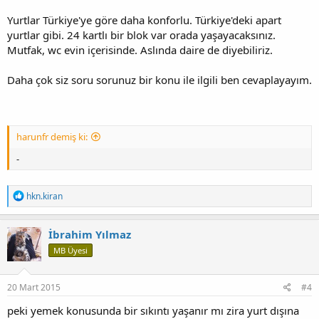
Yurtlar Türkiye'ye göre daha konforlu. Türkiye'deki apart
yurtlar gibi. 24 kartlı bir blok var orada yaşayacaksınız.
Mutfak, wc evin içerisinde. Aslında daire de diyebiliriz.
Daha çok siz soru sorunuz bir konu ile ilgili ben cevaplayayım.
harunfr demiş ki:
-
T
hkn.kiran
e
p
k
İbrahim Yılmaz
i
MB Üyesi
l
e
r
:
20 Mart 2015
#4
peki yemek konusunda bir sıkıntı yaşanır mı zira yurt dışına