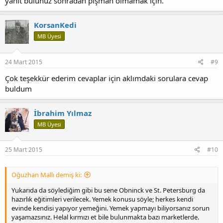
yanıt bulunuz sonradan pişman olmamak için.
KorsanKedi
MB Üyesi
24 Mart 2015
#9
Çok teşekkür ederim cevaplar için aklımdaki sorulara cevap
buldum
İbrahim Yılmaz
MB Üyesi
25 Mart 2015
#10
Oğuzhan Mallı demiş ki:
Yukarıda da söylediğim gibi bu sene Obninck ve St. Petersburg da
hazırlık eğitimleri verilecek. Yemek konusu söyle; herkes kendi
evinde kendisi yapıyor yemeğini. Yemek yapmayı biliyorsanız sorun
yaşamazsınız. Helal kırmızı et bile bulunmakta bazı marketlerde.