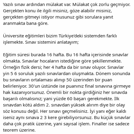
Yazılı sınav ardından mülakat var. Mülakat çok zorlu geçmiyor.
Gerçekten konu ile ilgili misiniz, göze alabilir misiniz,
gerçekten gitmeyi istiyor musunuz gibi sorulara yanıt
aranmakta bana göre.
Üniversite eğitimleri bizim Türkiye'deki sistemden farklı
işlemekte. Sınav sistemini anlatayım;
Eğitim süresi burada 16 hafta. Bu 16 hafta içerisinde sınavlar
olmakta. Sınavlar hocaların istediğine göre şekillenmekte.
Örneğin fizik dersi; her 4 hafta da bir sınav oluyor. Sınavlar
yin 5 6 soruluk yazılı sınavlardan oluşmakta. Dönem sonunda
bu sınavların ortalaması alınıp 50 üzerinden bir puan
belirleniyor. 30'un üstünde ise puanınız final sınavına girmeye
hak kazanıyorsunuz. Önemli bir nokta girdiğiniz her sınavda
başarılı olmalısınız; yani yüzde 60 başarı gerekmekte. İlk
sınavdan kötü aldım 2. sınavdan yüksek alırım diye bir olay
söz konusu değil. Her sınavı geçmelisiniz. İyi yanı eğer kaldı
iseniz aynı sınava 2 3 kere girebiliyorsunuz. Bu küçük sınavlar
daha çok pratik üzerine, yani sayısal işlem. Finaller ise sadece
teorem üzerine.