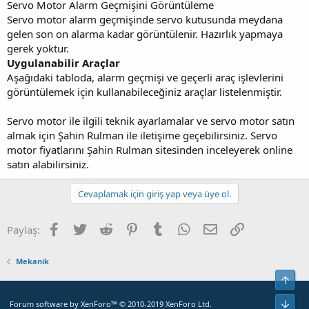
Servo Motor Alarm Geçmişini Görüntüleme
Servo motor alarm geçmişinde servo kutusunda meydana
gelen son on alarma kadar görüntülenir. Hazırlık yapmaya
gerek yoktur.
Uygulanabilir Araçlar
Aşağıdaki tabloda, alarm geçmişi ve geçerli araç işlevlerini
görüntülemek için kullanabileceğiniz araçlar listelenmiştir.
Servo motor ile ilgili teknik ayarlamalar ve servo motor satın
almak için Şahin Rulman ile iletişime geçebilirsiniz. Servo
motor fiyatlarını Şahin Rulman sitesinden inceleyerek online
satın alabilirsiniz.
Cevaplamak için giriş yap veya üye ol.
Facebook
Twitter
Reddit
Pinterest
Tumblr
WhatsApp
E-posta
Bağlantı
Paylaş:
Mekanik
Yuka
Alt
Forum software by XenForo™
© 2010-2019 XenForo Ltd.