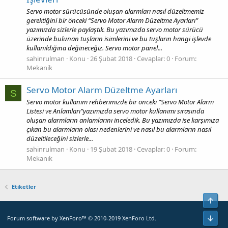
Servo motor sürücüsünde oluşan alarmları nasıl düzeltmemiz
gerektiğini bir önceki “Servo Motor Alarm Düzeltme Ayarları”
yazımızda sizlerle paylaştık. Bu yazımızda servo motor sürücü
üzerinde bulunan tuşların isimlerini ve bu tuşların hangi işlevde
kullanıldığına değineceğiz. Servo motor panel...
sahinrulman
Konu
26 Şubat 2018
Cevaplar: 0
Forum:
Mekanik
Servo Motor Alarm Düzeltme Ayarları
S
Servo motor kullanım rehberimizde bir önceki “Servo Motor Alarm
Listesi ve Anlamları”yazımızda servo motor kullanımı sırasında
oluşan alarmların anlamlarını inceledik. Bu yazımızda ise karşımıza
çıkan bu alarmların olası nedenlerini ve nasıl bu alarmların nasıl
düzeltileceğini sizlerle...
sahinrulman
Konu
19 Şubat 2018
Cevaplar: 0
Forum:
Mekanik
Etiketler
Yuka
Alt
Forum software by XenForo™
© 2010-2019 XenForo Ltd.