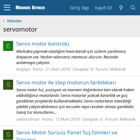
Giriş Yap
Kayıt Ol
Etiketler
servomotor
Servo motor kontrolü
E
Merhaba yapmak istediğim hava kanalı için sizlerin yardımına
ihtiyacım var. Yardım ederseniz memnun olurum. Resimde
anlatmaya çalıştım.
engkpc
Konu
21 Ekim 2019
Cevaplar: 8
Forum:
Mekanik
Servo motor ile step motorun farklılıkları
S
Servo motor hız, pozisyon ve moment değerlerine tam olarak hakim
olabildiğiniz motorlardır. Servo motorlar yüksek kararlılık ve güç
gerektiren projelerde kullanılmaktadır. Servo motorların istenildiği
şekilde çalıştırabilmeniz için encoder veya resolver olması gereklidir.
Geniş hız komutlarını...
sahinrulman
Konu
12 Mart 2018
Cevaplar: 0
Forum:
Mekanik
Servo Motor Sürücü Panel Tuş İsimleri ve
S
İşlevleri