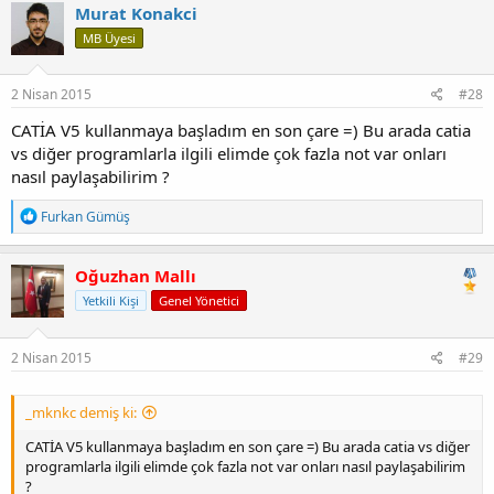
Murat Konakci
MB Üyesi
2 Nisan 2015
#28
CATİA V5 kullanmaya başladım en son çare =) Bu arada catia
vs diğer programlarla ilgili elimde çok fazla not var onları
nasıl paylaşabilirim ?
T
Furkan Gümüş
e
p
k
Oğuzhan Mallı
i
Yetkili Kişi
Genel Yönetici
l
e
r
:
2 Nisan 2015
#29
_mknkc demiş ki:
CATİA V5 kullanmaya başladım en son çare =) Bu arada catia vs diğer
programlarla ilgili elimde çok fazla not var onları nasıl paylaşabilirim
?