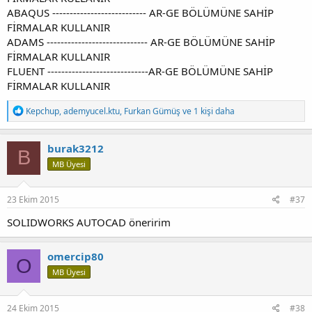
ABAQUS --------------------------- AR-GE BÖLÜMÜNE SAHİP
FİRMALAR KULLANIR
ADAMS ----------------------------- AR-GE BÖLÜMÜNE SAHİP
FİRMALAR KULLANIR
FLUENT -----------------------------AR-GE BÖLÜMÜNE SAHİP
FİRMALAR KULLANIR
T
Kepchup
,
ademyucel.ktu
,
Furkan Gümüş
ve 1 kişi daha
e
p
k
burak3212
B
i
MB Üyesi
l
e
r
:
23 Ekim 2015
#37
SOLIDWORKS AUTOCAD öneririm
omercip80
O
MB Üyesi
24 Ekim 2015
#38