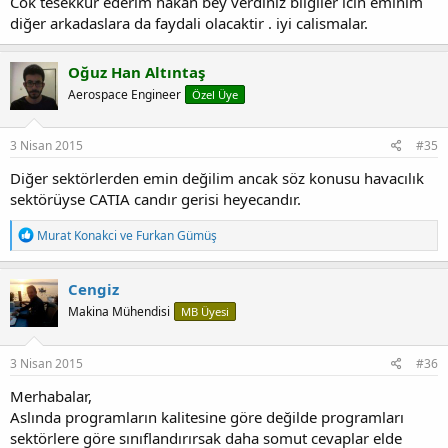
Cok tesekkür ederim hakan bey verdiniz bilgiler icin eminim
diğer arkadaslara da faydali olacaktir . iyi calismalar.
Oğuz Han Altıntaş
Aerospace Engineer
Özel Üye
3 Nisan 2015
#35
Diğer sektörlerden emin değilim ancak söz konusu havacılık
sektörüyse CATIA candır gerisi heyecandır.
T
Murat Konakci
ve
Furkan Gümüş
e
p
k
Cengiz
i
Makina Mühendisi
MB Üyesi
l
e
r
:
3 Nisan 2015
#36
Merhabalar,
Aslında programların kalitesine göre değilde programları
sektörlere göre sınıflandırırsak daha somut cevaplar elde