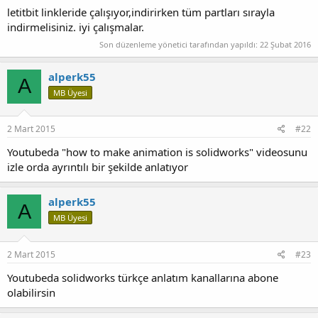
letitbit linkleride çalışıyor,indirirken tüm partları sırayla
indirmelisiniz. iyi çalışmalar.
Son düzenleme yönetici tarafından yapıldı:
22 Şubat 2016
alperk55
A
MB Üyesi
2 Mart 2015
#22
Youtubeda "how to make animation is solidworks" videosunu
izle orda ayrıntılı bir şekilde anlatıyor
alperk55
A
MB Üyesi
2 Mart 2015
#23
Youtubeda solidworks türkçe anlatım kanallarına abone
olabilirsin