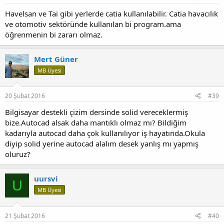
Havelsan ve Tai gibi yerlerde catia kullanılabilir. Catia havacılık
ve otomotiv sektöründe kullanılan bi program.ama
öğrenmenin bi zararı olmaz.
Mert Güner
MB Üyesi
20 Şubat 2016
#39
Bilgisayar destekli çizim dersinde solid vereceklermiş
bize.Autocad alsak daha mantıklı olmaz mı? Bildiğim
kadarıyla autocad daha çok kullanılıyor iş hayatında.Okula
diyip solid yerine autocad alalım desek yanlış mı yapmış
oluruz?
uursvi
U
MB Üyesi
21 Şubat 2016
#40