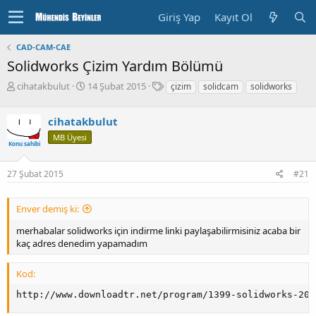
Giriş Yap
Kayıt Ol
CAD-CAM-CAE
Solidworks Çizim Yardım Bölümü
K
B
E
cihatakbulut
14 Şubat 2015
çizim
solidcam
solidworks
o
a
t
n
ş
i
cihatakbulut
u
l
k
y
a
e
MB Üyesi
Konu sahibi
u
n
t
b
g
l
27 Şubat 2015
#21
a
ı
e
ş
ç
r
l
T
Enver demiş ki:
a
a
t
r
merhabalar solidworks için indirme linki paylaşabilirmisiniz acaba bir
a
i
kaç adres denedim yapamadım
n
h
i
Kod:
http://www.downloadtr.net/program/1399-solidworks-201