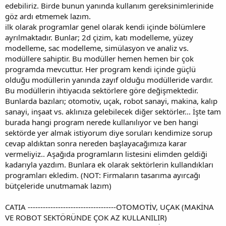
edebiliriz. Birde bunun yanında kullanım gereksinimlerinide
göz ardı etmemek lazım.
ilk olarak programlar genel olarak kendi içinde bölümlere
ayrılmaktadır. Bunlar; 2d çizim, katı modelleme, yüzey
modelleme, sac modelleme, simülasyon ve analiz vs.
modüllere sahiptir. Bu modüller hemen hemen bir çok
programda mevcuttur. Her program kendi içinde güçlü
olduğu modüllerin yanında zayıf olduğu modülleride vardır.
Bu modüllerin ihtiyacıda sektörlere göre değişmektedir.
Bunlarda bazıları; otomotiv, uçak, robot sanayi, makina, kalıp
sanayi, inşaat vs. aklınıza gelebilecek diğer sektörler... İşte tam
burada hangi program nerede kullanılıyor ve ben hangi
sektörde yer almak istiyorum diye soruları kendimize sorup
cevap aldıktan sonra nereden başlayacağımıza karar
vermeliyiz.. Aşağıda programların listesini elimden geldiği
kadarıyla yazdım. Bunlara ek olarak sektörlerin kullandıkları
programları ekledim. (NOT: Firmaların tasarıma ayırcağı
bütçeleride unutmamak lazım)
CATIA -----------------------------------OTOMOTİV, UÇAK (MAKİNA
VE ROBOT SEKTÖRÜNDE ÇOK AZ KULLANILIR)