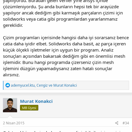
yapılıyordu. Buradan gelen veriler yine ansys içinde
çözümleniyordu. Şu anda bunların hepsi tek bir arayüzde
yapılıyor ancak dediğim gibi karmaşık parçaların çizimi için
solidworks veya catia gibi programlardan yararlanmanız
gereklidir.
Çizim programları içerisinde hangisi daha iyi sorarsanız bence
catia daha iyidir elbet. Solidworks daha basit, az parça içeren
küçük ölçekli işletmeler için uygun bir program. Analiz
sonuçları açısından bakarsak dediğim gibi en önemlisi mesh
işlemidir. Bunu hangi programda çizerseniz çizin mesh
işlemini düzgün yapamadıysanız zaten hatalı sonuçlar
alırsınız.
T
ademyucel.ktu
,
Cengiz
ve
Murat Konakci
e
p
k
Murat Konakci
i
MB Üyesi
l
e
r
:
2 Nisan 2015
#34