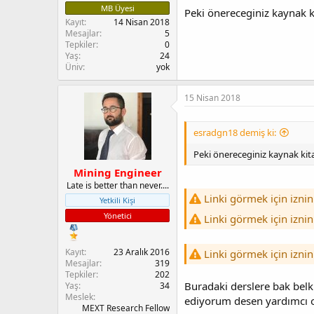
MB Üyesi
Peki önereceginiz kaynak k
Kayıt
14 Nisan 2018
Mesajlar
5
Tepkiler
0
Yaş
24
Üniv
yok
15 Nisan 2018
esradgn18 demiş ki:
Peki önereceginiz kaynak kita
Mining Engineer
Late is better than never....
Linki görmek için iznin
Yetkili Kişi
Yönetici
Linki görmek için iznin
Kayıt
23 Aralık 2016
Linki görmek için iznin
Mesajlar
319
Tepkiler
202
Buradaki derslere bak belk
Yaş
34
Meslek
ediyorum desen yardımcı o
MEXT Research Fellow