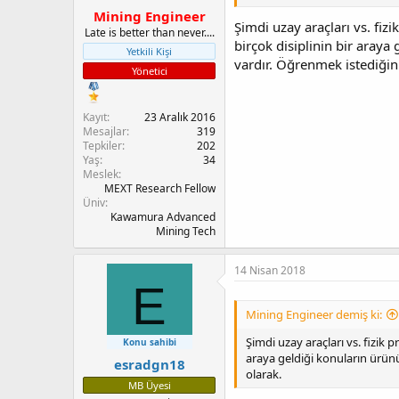
Mining Engineer
Şimdi uzay araçları vs. fizi
Late is better than never....
birçok disiplinin bir araya
Yetkili Kişi
vardır. Öğrenmek istediğin
Yönetici
Kayıt
23 Aralık 2016
Mesajlar
319
Tepkiler
202
Yaş
34
Meslek
MEXT Research Fellow
Üniv
Kawamura Advanced
Mining Tech
14 Nisan 2018
E
Mining Engineer demiş ki:
Şimdi uzay araçları vs. fizik p
Konu sahibi
araya geldiği konuların ürünü
esradgn18
olarak.
MB Üyesi