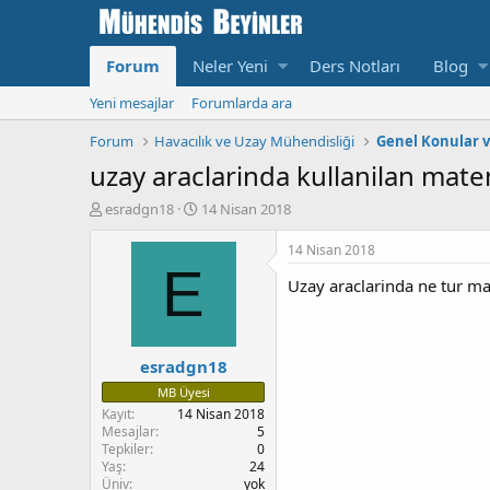
Forum
Neler Yeni
Ders Notları
Blog
Yeni mesajlar
Forumlarda ara
Forum
Havacılık ve Uzay Mühendisliği
Genel Konular v
uzay araclarinda kullanilan mat
K
B
esradgn18
14 Nisan 2018
o
a
n
ş
14 Nisan 2018
u
l
E
Uzay araclarinda ne tur mat
y
a
u
n
b
g
a
ı
esradgn18
ş
ç
l
T
MB Üyesi
a
a
Kayıt
14 Nisan 2018
t
r
Mesajlar
5
a
i
Tepkiler
0
n
h
Yaş
24
i
Üniv
yok