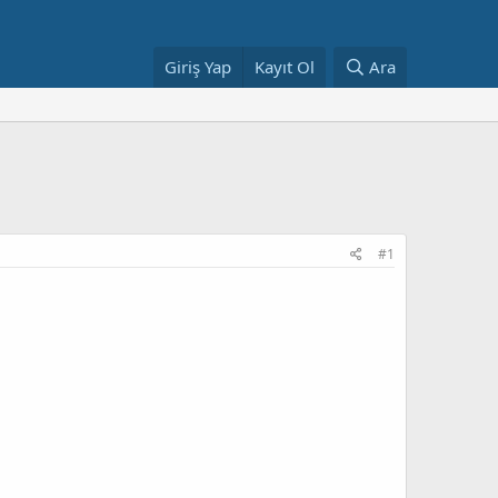
Giriş Yap
Kayıt Ol
Ara
#1