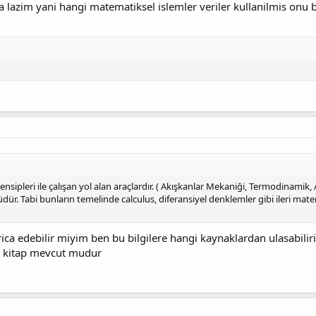
a lazim yani hangi matematiksel islemler veriler kullanilmis onu 
rensipleri ile çalışan yol alan araçlardır. ( Akışkanlar Mekaniği, Termodinamik, 
dür. Tabi bunların temelinde calculus, diferansiyel denklemler gibi ileri mat
 rica edebilir miyim ben bu bilgilere hangi kaynaklardan ulasabili
da kitap mevcut mudur