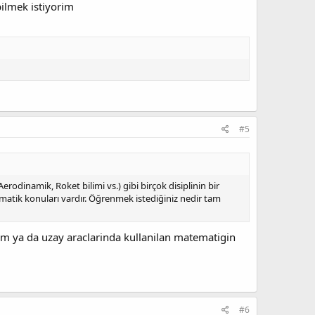
bilmek istiyorim
#5
Aerodinamik, Roket bilimi vs.) gibi birçok disiplinin bir
ematik konuları vardır. Öğrenmek istediğiniz nedir tam
rim ya da uzay araclarinda kullanilan matematigin
#6