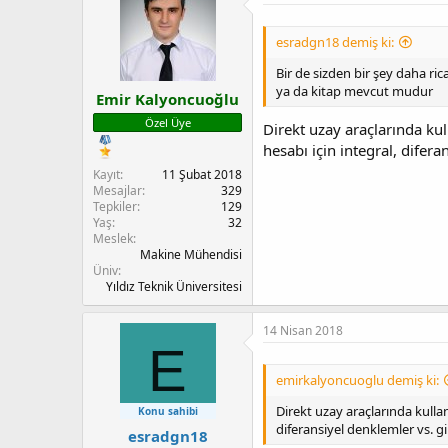
esradgn18 demiş ki:
Bir de sizden bir şey daha ri
ya da kitap mevcut mudur
Emir Kalyoncuoğlu
Özel Üye
Direkt uzay araçlarında kul
hesabı için integral, difer
Kayıt
11 Şubat 2018
Mesajlar
329
Tepkiler
129
Yaş
32
Meslek
Makine Mühendisi
Üniv
Yıldız Teknik Üniversitesi
14 Nisan 2018
E
emirkalyoncuoglu demiş ki:
Direkt uzay araçlarında kulla
Konu sahibi
diferansiyel denklemler vs. 
esradgn18