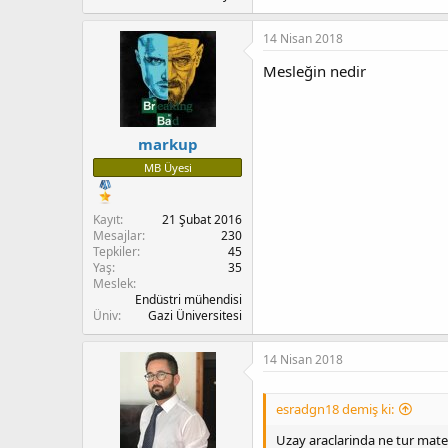
14 Nisan 2018
Mesleğin nedir
markup
MB Üyesi
Kayıt
21 Şubat 2016
Mesajlar
230
Tepkiler
45
Yaş
35
Meslek
Endüstri mühendisi
Üniv
Gazi Üniversitesi
14 Nisan 2018
esradgn18 demiş ki:
Uzay araclarinda ne tur matema