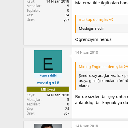
Kayıt
14 Nisan 2018
Matematikle ilgili olan ban
Mesajlar
5
Tepkiler
0
Yaş
24
markup demiş ki:
Üniv
yok
Mesleğin nedir
Ögrenciyim henuz
14 Nisan 2018
E
Mining Engineer demiş ki:
Şimdi uzay araçları vs. fizik p
Konu sahibi
araya geldiği konuların ürünü
esradgn18
olarak.
MB Üyesi
Kayıt
14 Nisan 2018
Bir de sizden bir şey daha
Mesajlar
5
anlatildigi bir kaynak ya 
Tepkiler
0
Yaş
24
Üniv
yok
14 Nisan 2018