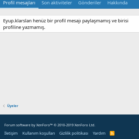
Profil mesajları
Son aktiviteler
Gönderiler
Hakkında
Eyup.klarslan henüz bir profil mesajı paylaşmamış ve birisi
profiline yazmamış.
Üyeler
Forum software by XenForo™
© 2010-2019 XenForo Ltd.
İletişim
Kullanım koşulları
Gizlilik politikası
Yardım
R
S