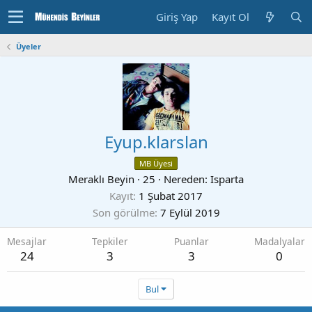
Giriş Yap
Kayıt Ol
Üyeler
Eyup.klarslan
MB Üyesi
Meraklı Beyin
·
25
·
Nereden:
Isparta
Kayıt
1 Şubat 2017
Son görülme
7 Eylül 2019
Mesajlar
Tepkiler
Puanlar
Madalyalar
24
3
3
0
Bul