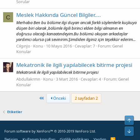
Sorular
Meslek Hakkında Güncel Bilgiler....
C
Merhaba Ben bu bölüme ilgi duyan ancak farklı söylemlerle kuşkuya
düşen biri olarak ,bölümle ilgili birinci elden bilgi almanın en
doğrusu olacağı kanaatındeyim.Bu bölümü okuyan arkadaşlar
yardımcı olursa çok sevinirim.Şimdiden ilginiz için teşekkür ederim...
CılgınJo
Konu
10 Mayıs 2016
Cevaplar: 7
Forum:
Genel
Konular
Mekatronik ile ilgili yapılabilecek bitirme projesi
Mekatronik ile ilgili yapılabilecek bitirme projesi
Abdullakrmn
Konu
3 Mart 2016
Cevaplar: 4
Forum:
Genel
Konular
First
Önceki
2 sayfadan 2
Etiketler
Yuka
Alt
Forum software by XenForo™
© 2010-2019 XenForo Ltd.
İletişim
Kullanım koşulları
Gizlilik politikası
Yardım
R