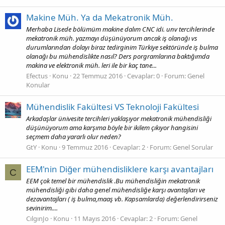
Makine Müh. Ya da Mekatronik Müh.
Merhaba Lisede bölümüm makine dalım CNC idi. unv tercihlerinde
mekatronik müh. yazmayı düşünüyorum ancak iş olanağı vs
durumlarından dolayı biraz tedirginim Türkiye sektöründe iş bulma
olanağı bu mühendislikte nasıl? Ders porgramlarına baktığımda
makina ve elektronik müh. leri ile bir kaç tane...
Efectus
Konu
22 Temmuz 2016
Cevaplar: 0
Forum:
Genel
Konular
Mühendislik Fakültesi VS Teknoloji Fakültesi
Arkadaşlar ünivesite tercihleri yaklaşıyor mekatronik mühendisliği
düşünüyorum ama karşıma böyle bir ikilem çıkıyor hangisini
seçmem daha yararlı olur neden?
GtY
Konu
9 Temmuz 2016
Cevaplar: 2
Forum:
Genel Sorular
EEM'nin Diğer mühendisliklere karşı avantajları
C
EEM çok temel bir mühendislik .Bu mühendisliğin mekatronik
mühendisliği gibi daha genel mühendisliğe karşı avantajları ve
dezavantajları ( iş bulma,maaş vb. Kapsamlarda) değerlendirirseniz
sevinirim....
CılgınJo
Konu
11 Mayıs 2016
Cevaplar: 2
Forum:
Genel