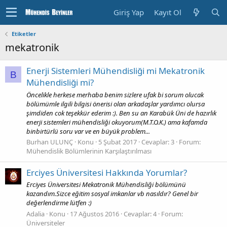
Giriş Yap
Kayıt Ol
Etiketler
mekatronik
Enerji Sistemleri Mühendisliği mi Mekatronik
B
Mühendisliği mi?
Öncelikle herkese merhaba benim sizlere ufak bi sorum olucak
bölümümle ilgili bilgisi önerisi olan arkadaşlar yardımcı olursa
şimdiden cok teşekkür ederim :). Ben su an Karabük Üni de hazırlık
enerji sistemleri mühendisliği okuyorum(M.T.O.K.) ama kafamda
binbirtürlü soru var ve en büyük problem...
Burhan ULUNÇ
Konu
5 Şubat 2017
Cevaplar: 3
Forum:
Mühendislik Bölümlerinin Karşılaştırılması
Erciyes Üniversitesi Hakkında Yorumlar?
Erciyes Üniversitesi Mekatronik Mühendisliği bölümünü
kazandım.Sizce eğitim sosyal imkanlar vb nasıldır? Genel bir
değerlendirme lütfen :)
Adalia
Konu
17 Ağustos 2016
Cevaplar: 4
Forum:
Üniversiteler