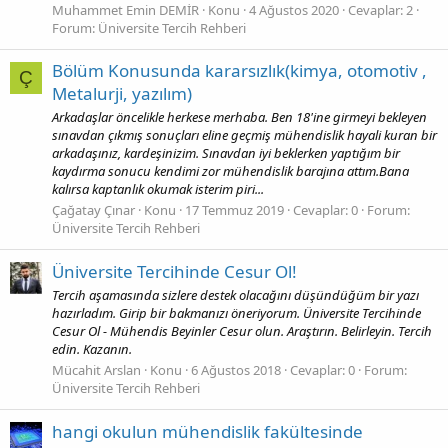
Muhammet Emin DEMİR
Konu
4 Ağustos 2020
Cevaplar: 2
Forum:
Üniversite Tercih Rehberi
Bölüm Konusunda kararsızlık(kimya, otomotiv ,
Ç
Metalurji, yazılım)
Arkadaşlar öncelikle herkese merhaba. Ben 18'ine girmeyi bekleyen
sınavdan çıkmış sonuçları eline geçmiş mühendislik hayali kuran bir
arkadaşınız, kardeşinizim. Sınavdan iyi beklerken yaptığım bir
kaydırma sonucu kendimi zor mühendislik barajına attım.Bana
kalırsa kaptanlık okumak isterim piri...
Çağatay Çınar
Konu
17 Temmuz 2019
Cevaplar: 0
Forum:
Üniversite Tercih Rehberi
Üniversite Tercihinde Cesur Ol!
Tercih aşamasında sizlere destek olacağını düşündüğüm bir yazı
hazırladım. Girip bir bakmanızı öneriyorum. Üniversite Tercihinde
Cesur Ol - Mühendis Beyinler Cesur olun. Araştırın. Belirleyin. Tercih
edin. Kazanın.
Mücahit Arslan
Konu
6 Ağustos 2018
Cevaplar: 0
Forum:
Üniversite Tercih Rehberi
hangi okulun mühendislik fakültesinde