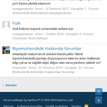
yurt dışına çıkmak istiyorum
nowgameover
Konu
12 Temmuz 2017
Cevaplar: 1
Forum:
Mühendislik Bölümlerinin Karşılaştırılması
Fizik
Fizik bölümü başarılı üniversiteler ankara için
nowgameover
Konu
13 Ekim 2016
Cevaplar: 6
Forum:
Üniversite Tercih Rehberi
Biyomühendislik Hakkında Yorumlar
Arkadaşlar malum tercih dönemi bende yıldız Teknik
biyomühendislik yazmayı düşünüyorum lakin bu konu hakkında
bilgi çok az ve sağlıklı değil. Bilgisi olan varsa yardımcı olabilir mi?
Enesozlen
Konu
31 Temmuz 2016
Cevaplar: 33
Forum:
Mühendislik Bölümleri Hakkındaki Yorumlar
Etiketler
Yuka
Alt
Forum software by XenForo™
© 2010-2019 XenForo Ltd.
İletişim
Kullanım koşulları
Gizlilik politikası
Yardım
R