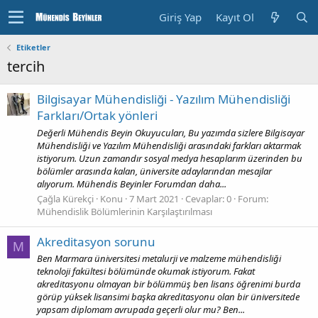
Giriş Yap
Kayıt Ol
Etiketler
tercih
Bilgisayar Mühendisliği - Yazılım Mühendisliği
Farkları/Ortak yönleri
Değerli Mühendis Beyin Okuyucuları, Bu yazımda sizlere Bilgisayar
Mühendisliği ve Yazılım Mühendisliği arasındaki farkları aktarmak
istiyorum. Uzun zamandır sosyal medya hesaplarım üzerinden bu
bölümler arasında kalan, üniversite adaylarından mesajlar
alıyorum. Mühendis Beyinler Forumdan daha...
Çağla Kürekçi
Konu
7 Mart 2021
Cevaplar: 0
Forum:
Mühendislik Bölümlerinin Karşılaştırılması
Akreditasyon sorunu
M
Ben Marmara üniversitesi metalurji ve malzeme mühendisliği
teknoloji fakültesi bölümünde okumak istiyorum. Fakat
akreditasyonu olmayan bir bölümmüş ben lisans öğrenimi burda
görüp yüksek lisansimi başka akreditasyonu olan bir üniversitede
yapsam diplomam avrupada geçerli olur mu? Ben...