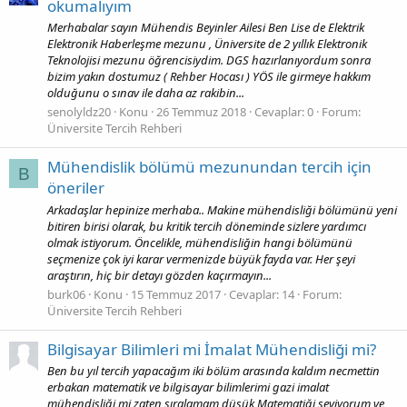
okumalıyım
Merhabalar sayın Mühendis Beyinler Ailesi Ben Lise de Elektrik
Elektronik Haberleşme mezunu , Üniversite de 2 yıllık Elektronik
Teknolojisi mezunu öğrencisiydim. DGS hazırlanıyordum sonra
bizim yakın dostumuz ( Rehber Hocası ) YÖS ile girmeye hakkım
olduğunu o sınav ile daha az rakibin...
senolyldz20
Konu
26 Temmuz 2018
Cevaplar: 0
Forum:
Üniversite Tercih Rehberi
Mühendislik bölümü mezunundan tercih için
B
öneriler
Arkadaşlar hepinize merhaba.. Makine mühendisliği bölümünü yeni
bitiren birisi olarak, bu kritik tercih döneminde sizlere yardımcı
olmak istiyorum. Öncelikle, mühendisliğin hangi bölümünü
seçmenize çok iyi karar vermenizde büyük fayda var. Her şeyi
araştırın, hiç bir detayı gözden kaçırmayın...
burk06
Konu
15 Temmuz 2017
Cevaplar: 14
Forum:
Üniversite Tercih Rehberi
Bilgisayar Bilimleri mi İmalat Mühendisliği mi?
Ben bu yıl tercih yapacağım iki bölüm arasında kaldım necmettin
erbakan matematik ve bilgisayar bilimlerimi gazi imalat
mühendisliği mi zaten sıralamam düşük Matematiği seviyorum ve