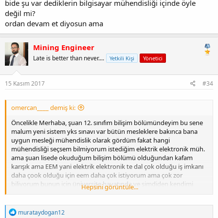
bide şu var dediklerin bilgisayar mühendisliği içinde öyle
değil mi?
ordan devam et diyosun ama
Mining Engineer
Late is better than never....
Yetkili Kişi
Yönetici
15 Kasım 2017
#34
omercan____ demiş ki:
Öncelikle Merhaba, şuan 12. sınıfım bilişim bölümündeyim bu sene
malum yeni sistem yks sınavı var bütün mesleklere bakınca bana
uygun mesleği mühendislik olarak gördüm fakat hangi
mühendisliği seçsem bilmiyorum istediğim elektrik elektronik müh.
ama şuan lisede okuduğum bilişim bölümü olduğundan kafam
karışık ama EEM yani elektrik elektronik te dal çok olduğu iş imkanı
daha çook olduğu için eem daha çok istiyorum ama çok zor
biliyorum bunun için üniversite hayatında ve şimdiden kendimi
Hepsini görüntüle...
geliştirmem lazım bunun için gazi üniversitesi düşündüm fakat eem
puanı beni aşar gibi ama bilgisayar için gazide metokdan
okuyabilirim metok bilgisayarı kazancağıma eminim şimdilik fakat iş
T
murataydogan12