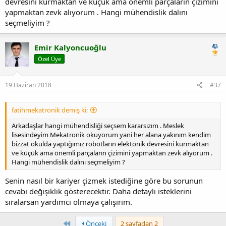
devresini kurmaktan ve küçük ama önemli parçaların çizimini
Selamlar.
yapmaktan zevk alıyorum . Hangi mühendislik dalını
seçmeliyim ?
Not: Ne kadar maaş alacağını girdiğin şirketler belirler sen okumana
bak kendini geliştir. Üniversite de kalarak Araştırmacı da olabilirsin.
Emir Kalyoncuoğlu
Özel Üye
19 Haziran 2018
#37
fatihmekatronik demiş ki:
Arkadaşlar hangi mühendisliği seçsem kararsızım . Meslek
lisesindeyim Mekatronik okuyorum yani her alana yakınım kendim
bizzat okulda yaptığımız robotların elektonik devresini kurmaktan
ve küçük ama önemli parçaların çizimini yapmaktan zevk alıyorum .
Hangi mühendislik dalını seçmeliyim ?
Senin nasıl bir kariyer çizmek istediğine göre bu sorunun
cevabı değişiklik gösterecektir. Daha detaylı isteklerini
sıralarsan yardımcı olmaya çalışırım.
First
Önceki
2 sayfadan 2