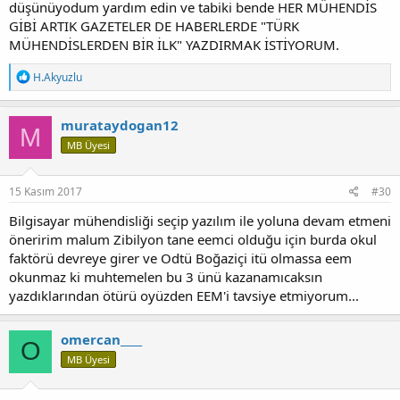
düşünüyodum yardım edin ve tabiki bende HER MÜHENDİS
GİBİ ARTIK GAZETELER DE HABERLERDE "TÜRK
MÜHENDİSLERDEN BİR İLK" YAZDIRMAK İSTİYORUM.
T
H.Akyuzlu
e
p
k
murataydogan12
M
i
MB Üyesi
l
e
r
:
15 Kasım 2017
#30
Bilgisayar mühendisliği seçip yazılım ile yoluna devam etmeni
öneririm malum Zibilyon tane eemci olduğu için burda okul
faktörü devreye girer ve Odtü Boğaziçi itü olmassa eem
okunmaz ki muhtemelen bu 3 ünü kazanamıcaksın
yazdıklarından ötürü oyüzden EEM'i tavsiye etmiyorum...
omercan____
O
MB Üyesi