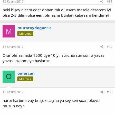
15 Kasım 2017
#31
peki bişey dicem eğer donanımlı olursam mesela derecem iyi
olsa 2-3 dilim olsa eem olmazmı bunları katarsam kendime?
murataydogan12
M
MB Üyesi
15 Kasım 2017
#32
Olur olmasınada 1500 tlye 10 yıl sürünürsün sonra yavas
yavas kazanmaya baslarsın
omercan____
O
MB Üyesi
15 Kasım 2017
#33
harbi harbimi vay be çok saçma ya şey sen şuan okuyo
musun ney?