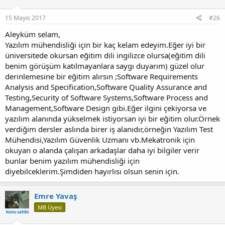
15 Mayıs 2017
#26
Aleyküm selam,
Yazılım mühendisliği için bir kaç kelam edeyim.Eğer iyi bir
üniversitede okursan eğitim dili ingilizce olursa(eğitim dili
benim görüşüm katılmayanlara saygı duyarım) güzel olur
derinlemesine bir eğitim alırsın ;Software Requirements
Analysis and Specification,Software Quality Assurance and
Testing,Security of Software Systems,Software Process and
Management,Software Design gibi.Eğer ilgini çekiyorsa ve
yazılım alanında yükselmek istiyorsan iyi bir eğitim olur.Örnek
verdiğim dersler aslında birer iş alanıdır,örneğin Yazılım Test
Mühendisi,Yazılım Güvenlik Uzmanı vb.Mekatronik için
okuyan o alanda çalışan arkadaşlar daha iyi bilgiler verir
bunlar benim yazılım mühendisliği için
diyebilceklerim.Şimdiden hayırlısı olsun senin için.
Emre Yavaş
MB Üyesi
Konu sahibi