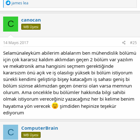
T
james lea
e
p
k
canocan
C
i
MB Üyesi
l
e
r
:
14 Mayıs 2017
#25
Selamünaleyküm abilerim ablalarım ben mühendislik bölümü
için çok kararsız kaldım aklımdan geçen 2 bölüm var yazılım
ve mekatronik ama hangisini seçmem gerektiğinde
kararsızım önü açık ve iş olasılıgı yüksek bi bölüm istiyorum
sürekli kendimi geliştirip bişey katacağım iş sahası geniş bi
bölüm sizinse aklımızdan geçen önerisi olan varsa memnun
olurum. Ama oncelıkle bu bölümler hakkında bilgi sahibi
olmak istiyorum vereceğiniz yazacağınız her bi kelime benim
hayatıma yön verecek
şimdiden hepinize teşekür
ediyorum
ComputerBrain
C
MB Üyesi