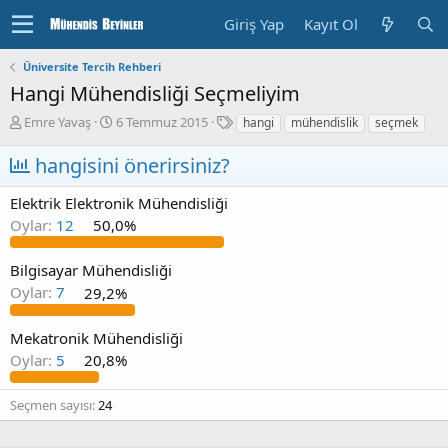
Giriş Yap
Kayıt Ol
Üniversite Tercih Rehberi
Hangi Mühendisliği Seçmeliyim
K
B
E
Emre Yavaş
6 Temmuz 2015
hangi
mühendislik
seçmek
o
a
t
n
ş
i
hangisini önerirsiniz?
u
l
k
y
a
e
Elektrik Elektronik Mühendisliği
u
n
t
Oylar:
12
50,0%
b
g
l
a
ı
e
ş
ç
r
Bilgisayar Mühendisliği
l
T
Oylar:
7
29,2%
a
a
t
r
Mekatronik Mühendisliği
a
i
n
h
Oylar:
5
20,8%
i
Seçmen sayısı
24