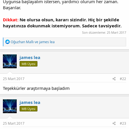
Uygunsa başlayalım istersen, yardımcı olurum her zaman.
Başarılar.
Dikkat:
Ne olursa olsun, kararı sizindir. Hiç bir şekilde
hayatınıza dokunmak istemiyorum. Sadece tavsiyedir.
Son düzenleme:
25 Mart 2017
T
Oğuzhan Mallı
ve
james lea
e
p
k
james lea
i
MB Üyesi
l
e
r
:
25 Mart 2017
#22
Teşekkürler araştırmaya başladım
james lea
MB Üyesi
25 Mart 2017
#23