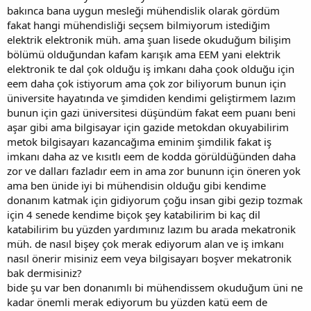
bakınca bana uygun mesleği mühendislik olarak gördüm
fakat hangi mühendisliği seçsem bilmiyorum istediğim
elektrik elektronik müh. ama şuan lisede okuduğum bilişim
bölümü olduğundan kafam karışık ama EEM yani elektrik
elektronik te dal çok olduğu iş imkanı daha çook olduğu için
eem daha çok istiyorum ama çok zor biliyorum bunun için
üniversite hayatında ve şimdiden kendimi geliştirmem lazım
bunun için gazi üniversitesi düşündüm fakat eem puanı beni
aşar gibi ama bilgisayar için gazide metokdan okuyabilirim
metok bilgisayarı kazancağıma eminim şimdilik fakat iş
imkanı daha az ve kısıtlı eem de kodda görüldüğünden daha
zor ve dalları fazladır eem in ama zor bununn için öneren yok
ama ben ünide iyi bi mühendisin olduğu gibi kendime
donanım katmak için gidiyorum çoğu insan gibi gezip tozmak
için 4 senede kendime biçok şey katabilirim bi kaç dil
katabilirim bu yüzden yardımınız lazım bu arada mekatronik
müh. de nasıl bişey çok merak ediyorum alan ve iş imkanı
nasıl önerir misiniz eem veya bilgisayarı boşver mekatronik
bak dermisiniz?
bide şu var ben donanımlı bi mühendissem okuduğum üni ne
kadar önemli merak ediyorum bu yüzden katü eem de