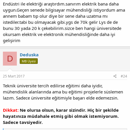
Endüstri ile elektriği araştırdım.sanırım elektrik bana daha
uygun.Geçen senede bilgisayar mühendisliği istiyordum ama
annem babam tıp olur diye bir sene daha uzatma mı
istediler.tabi bu olmayacak gibi.ygs de 70k gelir Lys de de
bunu 30 yada 20 k çekebilirim.sizce ben hangi üniversitede
okursam elektrik ve elektronik mühendisliğinde daha iyi
gelişirim
Deduska
D
MB Üyesi
25 Mart 2017
#24
Teknik üniversite tercih edilirse eğitimi daha iyidir,
mühendislik alanlarında ama bu eğitimi projelerle süslemen
lazım. Sadece üniversite eğitimiyle başarı elde edemezsin.
Dikkat:
Ne olursa olsun, karar sizindir. Hiç bir şekilde
hayatınıza müdahale etmiş gibi olmak istemiyorum.
Sadece tavsiyedir.