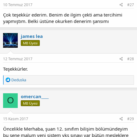
10 Temmuz 2017
#27
Çok teşekkür ederim. Benim de ilgim çekti ama tercihimi
yapmıştım. Belki üstüne okurken denerim şansımı
james lea
MB Üyesi
12 Temmuz 2017
#28
Teşekkürler.
T
Deduska
e
p
k
omercan____
O
i
MB Üyesi
l
e
r
:
15 Kasım 2017
#29
Öncelikle Merhaba, şuan 12. sınıfım bilişim bölümündeyim
bu sene malum yeni sistem yks sınavı var bütün mesleklere