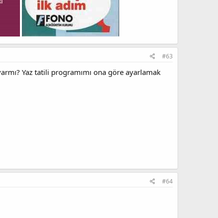
#63
 varmı? Yaz tatili programımı ona göre ayarlamak
#64