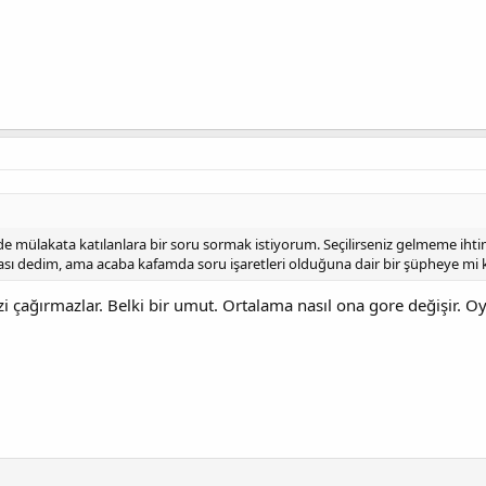
mülakata katılanlara bir soru sormak istiyorum. Seçilirseniz gelmeme ihtim
ı dedim, ama acaba kafamda soru işaretleri olduğuna dair bir şüpheye mi kapı
zi çağırmazlar. Belki bir umut. Ortalama nasıl ona gore değişir. O