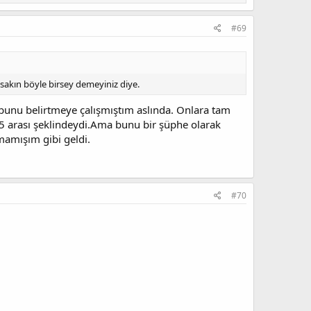
#69
 sakın böyle birsey demeyiniz diye.
unu belirtmeye çalışmıştım aslında. Onlara tam
 arası şeklindeydi.Ama bunu bir şüphe olarak
mamışım gibi geldi.
#70