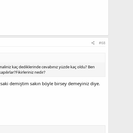
#68
aliniz kaç dediklerinde cevabınız yüzde kaç oldu? Ben
lırlar?Fikirleriniz nedir?
ysaki demiştim sakın böyle birsey demeyiniz diye.