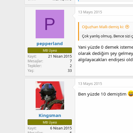
e
p
k
13 Mayıs 2015
i
P
l
e
Oğuzhan Mallı demiş ki:
r
:
Çok yanlış olmuş. Bence sizi 
pepperland
Yani yüzde 0 demek isteme
MB Üyesi
olarak dediğim şey gelmey
Kayıt
21 Nisan 2015
algılayacakları endişesi o
Mesajlar
7
Tepkiler
2
Yaş
33
13 Mayıs 2015
Ben yüzde 10 demiştim
Kingsman
MB Üyesi
Kayıt
6 Nisan 2015
Mesajlar
6