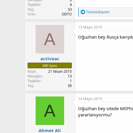
Tepkiler
4
Yaş
33
T
Tiniminihanim
Üniv
ODTÜ
e
p
k
13 Mayıs 2015
i
A
l
Oğuzhan bey Rusça karışık b
e
r
:
activeac
MB Üyesi
Kayıt
21 Nisan 2015
Mesajlar
13
Tepkiler
1
Yaş
30
14 Mayıs 2015
A
Oğuzhan bey sitede MEPhi Tü
yararlanıyormu?
Ahmet Ali