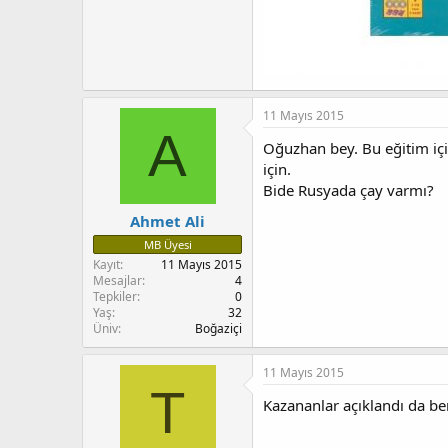
11 Mayıs 2015
A
Oğuzhan bey. Bu eğitim içi
için.
Bide Rusyada çay varmı?
Ahmet Ali
MB Üyesi
Kayıt
11 Mayıs 2015
Mesajlar
4
Tepkiler
0
Yaş
32
Üniv
Boğaziçi
11 Mayıs 2015
T
Kazananlar açıklandı da b