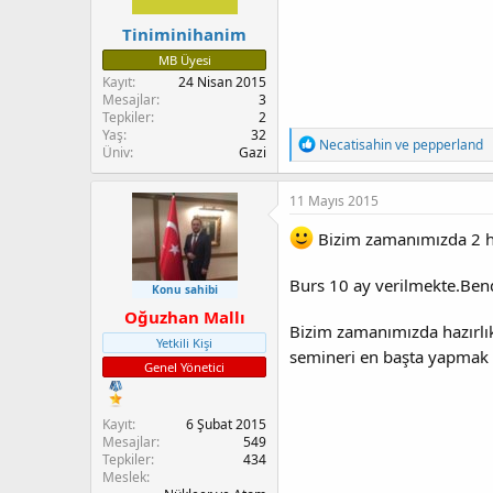
Tiniminihanim
MB Üyesi
Kayıt
24 Nisan 2015
Mesajlar
3
Tepkiler
2
Yaş
32
T
Necatisahin
ve
pepperland
Üniv
Gazi
e
p
k
11 Mayıs 2015
i
l
Bizim zamanımızda 2 haf
e
r
Burs 10 ay verilmekte.Bende 
:
Konu sahibi
Oğuzhan Mallı
Bizim zamanımızda hazırlık
Yetkili Kişi
semineri en başta yapmak 
Genel Yönetici
Kayıt
6 Şubat 2015
Mesajlar
549
Tepkiler
434
Meslek