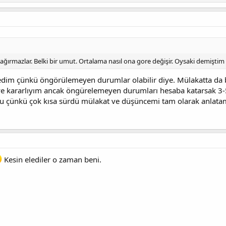
çağırmazlar. Belki bir umut. Ortalama nasıl ona gore değişir. Oysaki demiştim
dim çünkü öngörülemeyen durumlar olabilir diye. Mülakatta da b
e kararlıyım ancak öngürelemeyen durumları hesaba katarsak 3-5
ldu çünkü çok kısa sürdü mülakat ve düşüncemi tam olarak anlata
Kesin elediler o zaman beni.