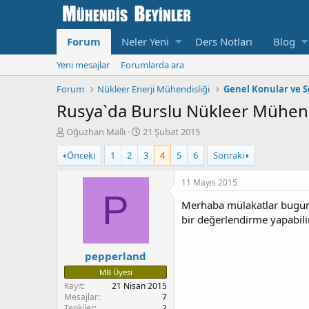
Forum
Neler Yeni
Ders Notları
Blog
Yeni mesajlar
Forumlarda ara
Forum
Nükleer Enerji Mühendisliği
Genel Konular ve S
Rusya`da Burslu Nükleer Mühendi
K
B
Oğuzhan Mallı
21 Şubat 2015
o
a
Önceki
1
2
3
4
5
6
Sonraki
n
ş
u
l
y
a
11 Mayıs 2015
u
n
P
Merhaba mülakatlar bugün ge
b
g
a
ı
bir değerlendirme yapabili
ş
ç
l
T
pepperland
a
a
t
r
MB Üyesi
a
i
Kayıt
21 Nisan 2015
n
h
Mesajlar
7
i
Tepkiler
2