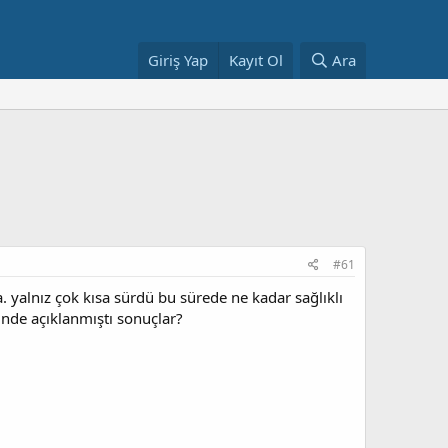
Giriş Yap
Kayıt Ol
Ara
#61
. yalnız çok kısa sürdü bu sürede ne kadar sağlıklı
inde açıklanmıştı sonuçlar?