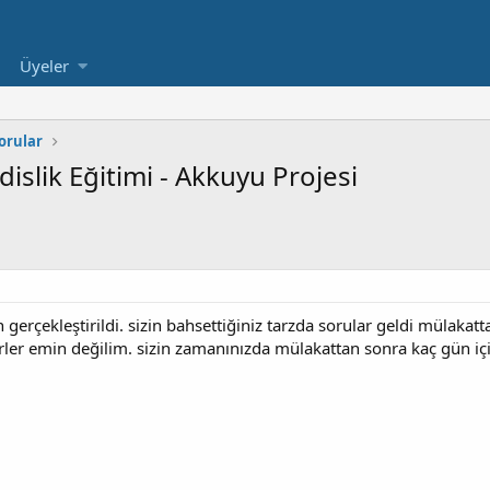
Üyeler
orular
slik Eğitimi - Akkuyu Projesi
rçekleştirildi. sizin bahsettiğiniz tarzda sorular geldi mülakatta
rler emin değilim. sizin zamanınızda mülakattan sonra kaç gün iç