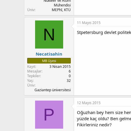
Nükleer ve Atom
Mühendisi
Üniv
MEPhI, KTÜ
11 Mayıs 2015
N
Stpetersburg devlet politek
Necatisahin
MB Üyesi
Kayıt
3 Nisan 2015
Mesajlar
6
Tepkiler
0
Yaş
32
Üniv
Gaziantep üniversitesi
12 Mayıs 2015
P
Oğuzhan bey hem size hem d
yüzde kaç oldu? Ben gelmem
Fikirleriniz nedir?