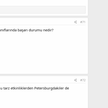
#71
 sınıflarında başarı durumu nedir?
#72
Bu tarz etkinliklerden Petersburgdakiler de