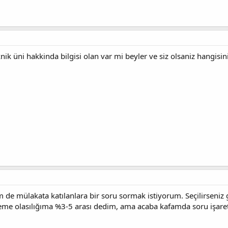
nik üni hakkinda bilgisi olan var mi beyler ve siz olsaniz hangisin
e mülakata katılanlara bir soru sormak istiyorum. Seçilirseniz 
e olasılığıma %3-5 arası dedim, ama acaba kafamda soru işaretle