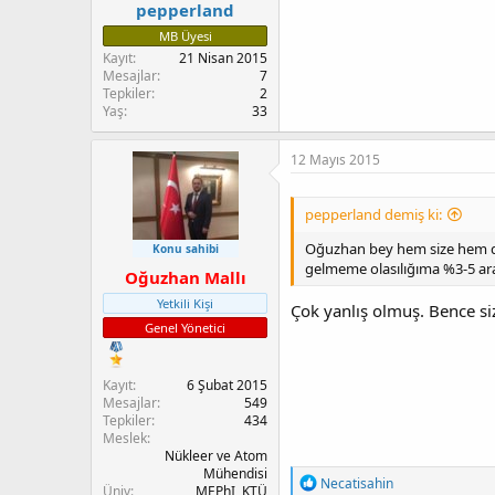
pepperland
MB Üyesi
Kayıt
21 Nisan 2015
Mesajlar
7
Tepkiler
2
Yaş
33
12 Mayıs 2015
pepperland demiş ki:
Oğuzhan bey hem size hem de 
Konu sahibi
gelmeme olasılığıma %3-5 aras
Oğuzhan Mallı
Yetkili Kişi
Çok yanlış olmuş. Bence si
Genel Yönetici
Kayıt
6 Şubat 2015
Mesajlar
549
Tepkiler
434
Meslek
Nükleer ve Atom
Mühendisi
T
Necatisahin
Üniv
MEPhI, KTÜ