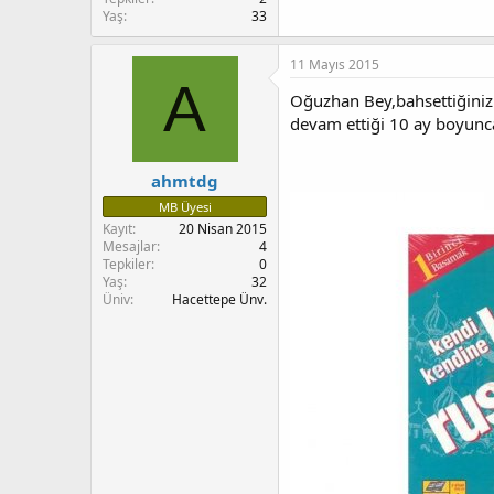
Yaş
33
11 Mayıs 2015
A
Oğuzhan Bey,bahsettiğiniz 
devam ettiği 10 ay boyunc
ahmtdg
MB Üyesi
Kayıt
20 Nisan 2015
Mesajlar
4
Tepkiler
0
Yaş
32
Üniv
Hacettepe Ünv.