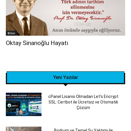
Bilim
Oktay Sinanoğlu Hayatı
Yeni Yazılar
cPanel Lisansı Olmadan Let’s Encrypt
SSL: Certbot ile Ücretsiz ve Otomatik
Çözüm
Bodrum ve Temel Su Yalıtımı ile