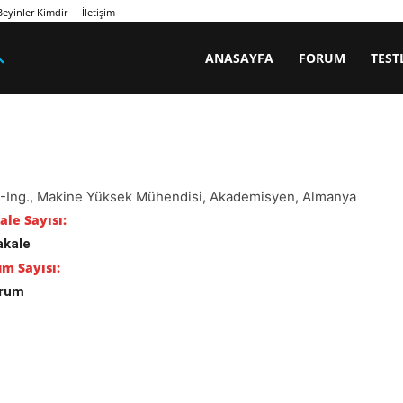
eyinler Kimdir
İletişim
ANASAYFA
FORUM
TEST
.-Ing., Makine Yüksek Mühendisi, Akademisyen, Almanya
le Sayısı:
akale
m Sayısı:
orum