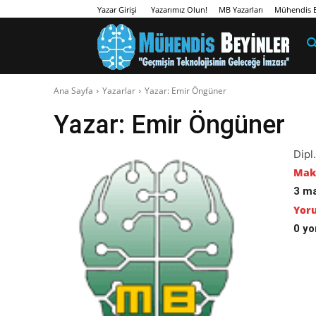
Yazarımız Olun!
MB Yazarları
Mühendis B
Yazar Girişi
Ana Sayfa
Yazarlar
Yazar: Emir Öngüner
Yazar:
Emir Öngüner
Dipl
Maka
3 m
Yoru
0 y